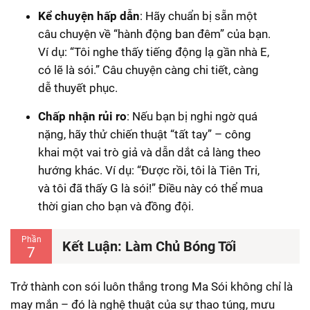
Kể chuyện hấp dẫn
: Hãy chuẩn bị sẵn một
câu chuyện về “hành động ban đêm” của bạn.
Ví dụ: “Tôi nghe thấy tiếng động lạ gần nhà E,
có lẽ là sói.” Câu chuyện càng chi tiết, càng
dễ thuyết phục.
Chấp nhận rủi ro
: Nếu bạn bị nghi ngờ quá
nặng, hãy thử chiến thuật “tất tay” – công
khai một vai trò giả và dẫn dắt cả làng theo
hướng khác. Ví dụ: “Được rồi, tôi là Tiên Tri,
và tôi đã thấy G là sói!” Điều này có thể mua
thời gian cho bạn và đồng đội.
Phần
Kết Luận: Làm Chủ Bóng Tối
7
Trở thành con sói luôn thắng trong Ma Sói không chỉ là
may mắn – đó là nghệ thuật của sự thao túng, mưu