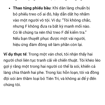
Thao túng phiếu bầu
: Khi dân làng chuẩn bị
bỏ phiếu treo cổ ai đó, hãy dẫn dắt họ nhắm
vào một người vô tội. Ví dụ: “Tôi không chắc,
nhưng F không đưa ra bất kỳ manh mối nào.
Có lẽ chúng ta nên thử treo F để kiểm tra.”
Nếu bạn thuyết phục được một vài người,
hiệu ứng đám đông sẽ làm phần còn lại.
Ví dụ thực tế
: Trong một ván chơi, tôi nhận thấy hai
người chơi liên tục tranh cãi về chiến thuật. Tôi khéo léo
gợi ý rằng một trong hai người có thể là sói, khiến cả
làng chia thành hai phe. Trong lúc hỗn loạn, tôi và đồng
đội sói âm thầm loại bỏ Tiên Tri, và không ai để ý đến
chúng tôi.