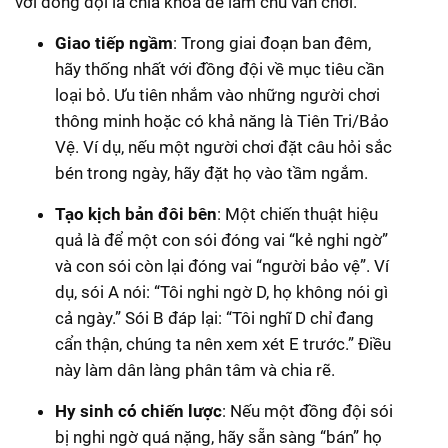
với đồng đội là chìa khóa để làm chủ ván chơi.
Giao tiếp ngầm
: Trong giai đoạn ban đêm,
hãy thống nhất với đồng đội về mục tiêu cần
loại bỏ. Ưu tiên nhắm vào những người chơi
thông minh hoặc có khả năng là Tiên Tri/Bảo
Vệ. Ví dụ, nếu một người chơi đặt câu hỏi sắc
bén trong ngày, hãy đặt họ vào tầm ngắm.
Tạo kịch bản đôi bên
: Một chiến thuật hiệu
quả là để một con sói đóng vai “kẻ nghi ngờ”
và con sói còn lại đóng vai “người bảo vệ”. Ví
dụ, sói A nói: “Tôi nghi ngờ D, họ không nói gì
cả ngày.” Sói B đáp lại: “Tôi nghĩ D chỉ đang
cẩn thận, chúng ta nên xem xét E trước.” Điều
này làm dân làng phân tâm và chia rẽ.
Hy sinh có chiến lược
: Nếu một đồng đội sói
bị nghi ngờ quá nặng, hãy sẵn sàng “bán” họ