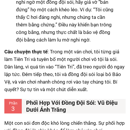
nghi ngờ một đồng đội sói, hãy giả vờ “bán
đứng” họ một cách khéo léo. Ví dụ: “Tôi cũng
thấy C hơi đáng nghi, nhưng chúng ta cần
thêm bằng chứng.” Điều này khiến bạn trông
công bằng, nhưng thực chất là bảo vệ đồng
đội bằng cách làm lu mờ nghi ngờ.
Câu chuyện thực tế
: Trong một ván chơi, tôi từng giả
làm Tiên Tri và tuyên bố một người chơi vô tội là sói.
Dân làng, vì quá tin vào “Tiên Tri”, đã treo người đó ngay
lập tức. Đêm tiếp theo, tôi và đồng đội sói loại bỏ Bảo
Vệ, và ván chơi nhanh chóng rơi vào tay chúng tôi. Bí
quyết? Sự tự tin và một chút diễn xuất.
Phối Hợp Với Đồng Đội Sói: Vũ Điệu
Phần
3
Dưới Ánh Trăng
Một con sói đơn độc khó lòng chiến thắng. Sự phối hợp