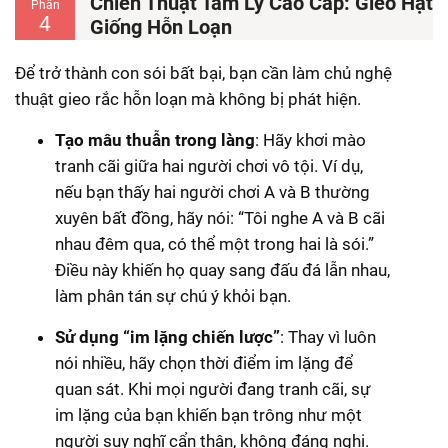
Chiến Thuật Tâm Lý Cao Cấp: Gieo Hạt
Phần
4
Giống Hỗn Loạn
Để trở thành con sói bất bại, bạn cần làm chủ nghệ
thuật gieo rắc hỗn loạn mà không bị phát hiện.
Tạo mâu thuẫn trong làng
: Hãy khơi mào
tranh cãi giữa hai người chơi vô tội. Ví dụ,
nếu bạn thấy hai người chơi A và B thường
xuyên bất đồng, hãy nói: “Tôi nghe A và B cãi
nhau đêm qua, có thể một trong hai là sói.”
Điều này khiến họ quay sang đấu đá lẫn nhau,
làm phân tán sự chú ý khỏi bạn.
Sử dụng “im lặng chiến lược”
: Thay vì luôn
nói nhiều, hãy chọn thời điểm im lặng để
quan sát. Khi mọi người đang tranh cãi, sự
im lặng của bạn khiến bạn trông như một
người suy nghĩ cẩn thận, không đáng nghi.