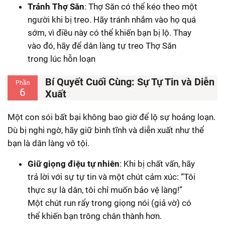
Tránh Thợ Săn
: Thợ Săn có thể kéo theo một
người khi bị treo. Hãy tránh nhắm vào họ quá
sớm, vì điều này có thể khiến bạn bị lộ. Thay
vào đó, hãy để dân làng tự treo Thợ Săn
trong lúc hỗn loạn
Bí Quyết Cuối Cùng: Sự Tự Tin và Diễn
Phần
6
Xuất
Một con sói bất bại không bao giờ để lộ sự hoảng loạn.
Dù bị nghi ngờ, hãy giữ bình tĩnh và diễn xuất như thể
bạn là dân làng vô tội.
Giữ giọng điệu tự nhiên
: Khi bị chất vấn, hãy
trả lời với sự tự tin và một chút cảm xúc: “Tôi
thực sự là dân, tôi chỉ muốn bảo vệ làng!”
Một chút run rẩy trong giọng nói (giả vờ) có
thể khiến bạn trông chân thành hơn.