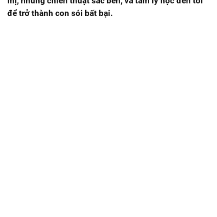
mị, những chiến thuật sắc bén, và tâm lý học đen tối
để trở thành con sói bất bại.