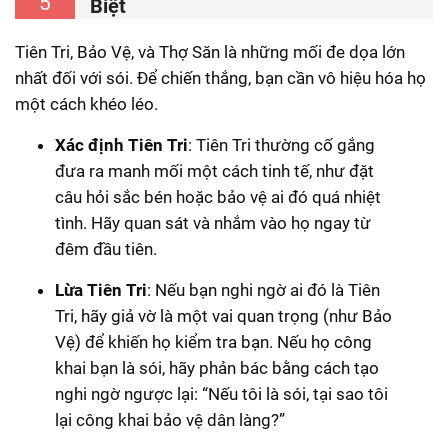
5
Biệt
Tiên Tri, Bảo Vệ, và Thợ Săn là những mối đe dọa lớn
nhất đối với sói. Để chiến thắng, bạn cần vô hiệu hóa họ
một cách khéo léo.
Xác định Tiên Tri
: Tiên Tri thường cố gắng
đưa ra manh mối một cách tinh tế, như đặt
câu hỏi sắc bén hoặc bảo vệ ai đó quá nhiệt
tình. Hãy quan sát và nhắm vào họ ngay từ
đêm đầu tiên.
Lừa Tiên Tri
: Nếu bạn nghi ngờ ai đó là Tiên
Tri, hãy giả vờ là một vai quan trọng (như Bảo
Vệ) để khiến họ kiểm tra bạn. Nếu họ công
khai bạn là sói, hãy phản bác bằng cách tạo
nghi ngờ ngược lại: “Nếu tôi là sói, tại sao tôi
lại công khai bảo vệ dân làng?”