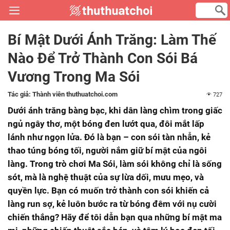
Bí Mật Dưới Ánh Trăng: Làm Thế
Nào Để Trở Thành Con Sói Bá
Vương Trong Ma Sói
Tác giả:
Thành viên thuthuatchoi.com
727
Dưới ánh trăng bàng bạc, khi dân làng chìm trong giấc
ngủ ngây thơ, một bóng đen lướt qua, đôi mắt lấp
lánh như ngọn lửa. Đó là bạn – con sói tàn nhẫn, kẻ
thao túng bóng tối, người nắm giữ bí mật của ngôi
làng. Trong trò chơi Ma Sói, làm sói không chỉ là sống
sót, mà là nghệ thuật của sự lừa dối, mưu mẹo, và
quyền lực. Bạn có muốn trở thành con sói khiến cả
làng run sợ, kẻ luôn bước ra từ bóng đêm với nụ cười
chiến thắng? Hãy để tôi dẫn bạn qua những bí mật ma