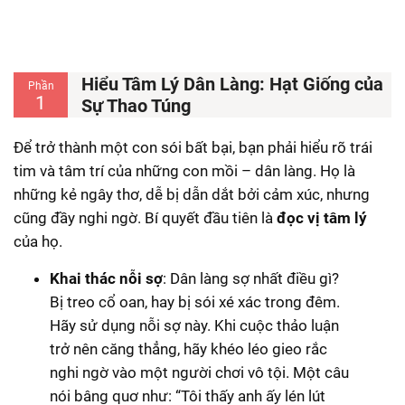
Hiểu Tâm Lý Dân Làng: Hạt Giống của
Phần
1
Sự Thao Túng
Để trở thành một con sói bất bại, bạn phải hiểu rõ trái
tim và tâm trí của những con mồi – dân làng. Họ là
những kẻ ngây thơ, dễ bị dẫn dắt bởi cảm xúc, nhưng
cũng đầy nghi ngờ. Bí quyết đầu tiên là
đọc vị tâm lý
của họ.
Khai thác nỗi sợ
: Dân làng sợ nhất điều gì?
Bị treo cổ oan, hay bị sói xé xác trong đêm.
Hãy sử dụng nỗi sợ này. Khi cuộc thảo luận
trở nên căng thẳng, hãy khéo léo gieo rắc
nghi ngờ vào một người chơi vô tội. Một câu
nói bâng quơ như: “Tôi thấy anh ấy lén lút