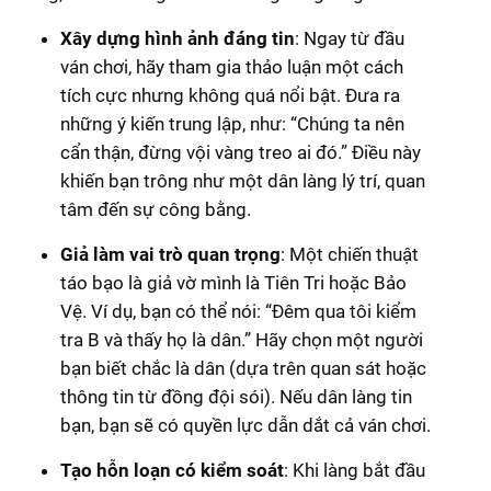
Xây dựng hình ảnh đáng tin
: Ngay từ đầu
ván chơi, hãy tham gia thảo luận một cách
tích cực nhưng không quá nổi bật. Đưa ra
những ý kiến trung lập, như: “Chúng ta nên
cẩn thận, đừng vội vàng treo ai đó.” Điều này
khiến bạn trông như một dân làng lý trí, quan
tâm đến sự công bằng.
Giả làm vai trò quan trọng
: Một chiến thuật
táo bạo là giả vờ mình là Tiên Tri hoặc Bảo
Vệ. Ví dụ, bạn có thể nói: “Đêm qua tôi kiểm
tra B và thấy họ là dân.” Hãy chọn một người
bạn biết chắc là dân (dựa trên quan sát hoặc
thông tin từ đồng đội sói). Nếu dân làng tin
bạn, bạn sẽ có quyền lực dẫn dắt cả ván chơi.
Tạo hỗn loạn có kiểm soát
: Khi làng bắt đầu