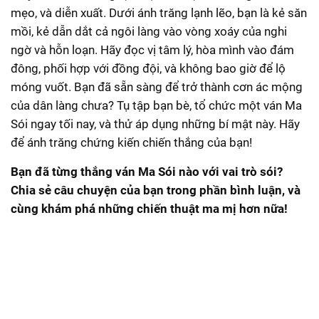
mẹo, và diễn xuất. Dưới ánh trăng lạnh lẽo, bạn là kẻ săn
mồi, kẻ dẫn dắt cả ngôi làng vào vòng xoáy của nghi
ngờ và hỗn loạn. Hãy đọc vị tâm lý, hòa mình vào đám
đông, phối hợp với đồng đội, và không bao giờ để lộ
móng vuốt. Bạn đã sẵn sàng để trở thành cơn ác mộng
của dân làng chưa? Tụ tập bạn bè, tổ chức một ván Ma
Sói ngay tối nay, và thử áp dụng những bí mật này. Hãy
để ánh trăng chứng kiến chiến thắng của bạn!
Bạn đã từng thắng ván Ma Sói nào với vai trò sói?
Chia sẻ câu chuyện của bạn trong phần bình luận, và
cùng khám phá những chiến thuật ma mị hơn nữa!