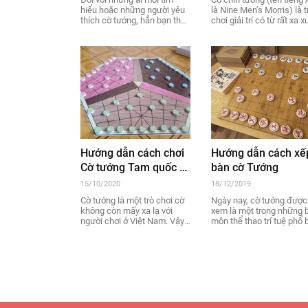
hiểu hoặc những người yêu
là Nine Men’s Morris) là t
thích cờ tướng, hẳn bạn thắc
chơi giải trí có từ rất xa x
mắc thứ tự về những danh
Nó được xem là một ga
hiệu trong bộ môn trí tuệ
mang tính chiến thuật ca
này. Những kỳ thủ như thế
đòi hỏi người chơi cần ph
nào sẽ được phong hoặc sở
tư duy rất nhiều. Trong bà
hữu danh hiệu cao cấp?
viết dưới đây, hãy cùng 
Cùng tìm câu trả lời trong bài
Thuật Chơi tìm hiểu chi ti
viết sau đây của Thủ Thuật
trò chơi thú vị này nhé!
Chơi nhé!
Hướng dẫn cách chơi
Hướng dẫn cách xế
Cờ tướng Tam quốc (
bàn cờ Tướng
Cờ tướng 3 người)
15/10/2020
18/12/2019
Cờ tướng là một trò chơi cờ
Ngày nay, cờ tướng được
không còn mấy xa lạ với
xem là một trong những 
người chơi ở Việt Nam. Vậy
môn thể thao trí tuệ phổ 
còn Cờ tướng Tam quốc,
nhất trên thế giới. Mọi đố
bạn đã nghe tới chưa? Cách
tượng từ già, trẻ, gái, trai
chơi biến thể này như thế
đều có thể chơi được cờ
nào ? Cùng Thủ Thuật Chơi
tướng. Tuy nhiên, cờ tướ
tìm hiểu cách chơi trò chơi
cũng có những luật chơi 
Cờ tướng Tam quốc trong
nguyên tắc cơ bản bắt b
bài viết dưới đây nhé.
những người chơi đều ph
ghi nhớ. Một trong những