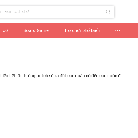
i cờ
Board Game
Trò chơi phổ biến
iểu hết tận tường từ lịch sử ra đời, các quân cờ đến các nước đi.