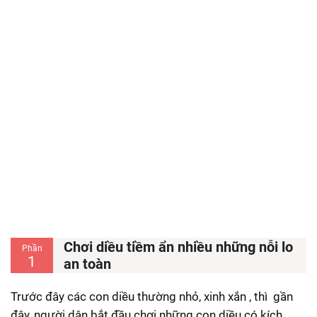
Chơi diều tiềm ẩn nhiều những nỗi lo
Phần
1
an toàn
Trước đây các con diều thường nhỏ, xinh xắn , thì gần
đây, người dân bắt đầu chơi những con diều có kích