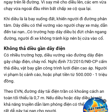
ngay trên lề đường. Vì say mê cho diều lên, các em vừa
chạy vừa ngoái đầu nhìn bất chấp xe cộ qua lại.
Khi diều là là bay xuống đất, khiến người đi đường phân
tâm. Dây diều có thể vướng vào người chạy xe máy, dẫn
đến tai nạn...Có trường hợp dây diều bị đứt chắn ngang
đường, người đi xe không tránh kịp nên bị cứa vào cổ.
Không thả diều gần dây điện
Có nhiều trường hợp, diều vướng vào đường dây điện
gây chập điện, cháy nổ. Nghị định 73/2010/NĐ-CP cấm
thả diều, vật bay gần công trình lưới điện cao áp. Người
vi phạm bị cảnh cáo, hoặc phạt tiền từ 500.000 - 1 triệu
đồng.
Theo EVN, đường dây tải điện trần có khoảng cách an
toàn tối thiểu là 0,7 m. Nếu diều hoặc dây diều bị ướt,
khả năng truyền dẫn làm phóng điện có thể xa hơn và
rất dễ gây tai nạn cho người.