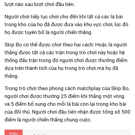
lượt nào sau lượt chơi đầu tiên.
Người chơi tiếp tục chơi cho đến khi tất cả các lá bài
trong kho của họ đã được đưa vào khu vực chơi, lúc đó
họ được tuyên bố là người chiến thắng.
Skip Bo có thể được chơi theo hai cách: Hoặc là người
thắng được tất cả các trận trong trò chơi này hoặc hệ
thống đấu trận trong đó người chơi được thưởng điểm
dựa trên thành tích của họ trong trò chơi mà họ đã
thắng.
Trong trò chơi theo phong cách matchplay của Skip Bo,
người chơi được thưởng 25 điểm khi thắng một vòng
và 5 điểm bổ sung cho mỗi lá bài còn lại trong kho bài
của đối thủ. Người chơi đầu tiên nhận được tổng số 500
điểm là người chiến thắng chung cuộc.
Phần