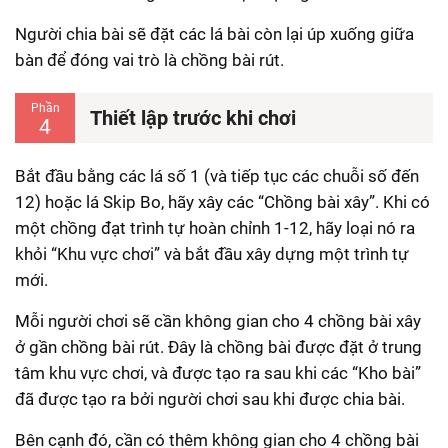
Người chia bài sẽ đặt các lá bài còn lại úp xuống giữa
bàn để đóng vai trò là chồng bài rút.
Phần
Thiết lập trước khi chơi
4
Bắt đầu bằng các lá số 1 (và tiếp tục các chuỗi số đến
12) hoặc lá Skip Bo, hãy xây các “Chồng bài xây”. Khi có
một chồng đạt trình tự hoàn chỉnh 1-12, hãy loại nó ra
khỏi “Khu vực chơi” và bắt đầu xây dựng một trình tự
mới.
Mỗi người chơi sẽ cần không gian cho 4 chồng bài xây
ở gần chồng bài rút. Đây là chồng bài được đặt ở trung
tâm khu vực chơi, và được tạo ra sau khi các “Kho bài”
đã được tạo ra bởi người chơi sau khi được chia bài.
Bên cạnh đó, cần có thêm không gian cho 4 chồng bài