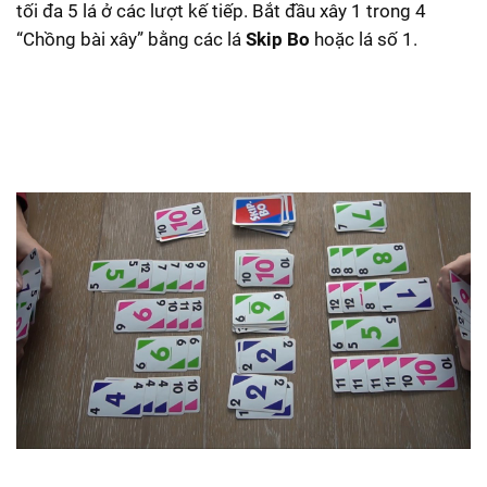
tối đa 5 lá ở các lượt kế tiếp. Bắt đầu xây 1 trong 4
“Chồng bài xây” bằng các lá
Skip Bo
hoặc lá số 1.