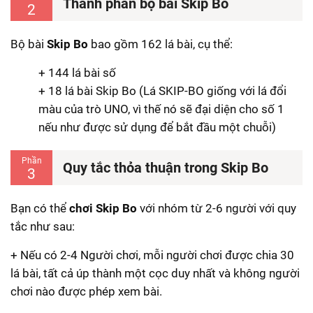
Thành phần bộ bài Skip Bo
2
Bộ bài
Skip Bo
bao gồm 162 lá bài, cụ thể:
+ 144 lá bài số
+ 18 lá bài Skip Bo (Lá SKIP-BO giống với lá đổi
màu của trò UNO, vì thế nó sẽ đại diện cho số 1
nếu như được sử dụng để bắt đầu một chuỗi)
Phần
Quy tắc thỏa thuận trong Skip Bo
3
Bạn có thể
chơi Skip Bo
với nhóm từ 2-6 người với quy
tắc như sau:
+ Nếu có 2-4 Người chơi, mỗi người chơi được chia 30
lá bài, tất cả úp thành một cọc duy nhất và không người
chơi nào được phép xem bài.