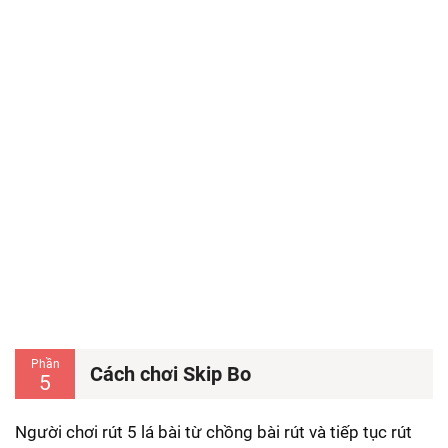
Phần
Cách chơi Skip Bo
5
Người chơi rút 5 lá bài từ chồng bài rút và tiếp tục rút