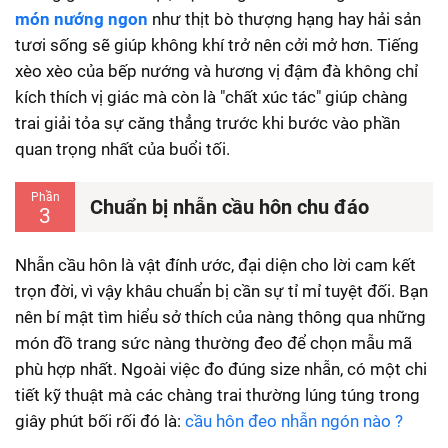
món nướng ngon
như thịt bò thượng hạng hay hải sản
tươi sống sẽ giúp không khí trở nên cởi mở hơn. Tiếng
xèo xèo của bếp nướng và hương vị đậm đà không chỉ
kích thích vị giác mà còn là "chất xúc tác" giúp chàng
trai giải tỏa sự căng thẳng trước khi bước vào phần
quan trọng nhất của buổi tối.
Phần
Chuẩn bị nhẫn cầu hôn chu đáo
3
Nhẫn cầu hôn là vật đính ước, đại diện cho lời cam kết
trọn đời, vì vậy khâu chuẩn bị cần sự tỉ mỉ tuyệt đối. Bạn
nên bí mật tìm hiểu sở thích của nàng thông qua những
món đồ trang sức nàng thường đeo để chọn mẫu mã
phù hợp nhất. Ngoài việc đo đúng size nhẫn, có một chi
tiết kỹ thuật mà các chàng trai thường lúng túng trong
giây phút bối rối đó là:
cầu hôn đeo nhẫn ngón nào ?