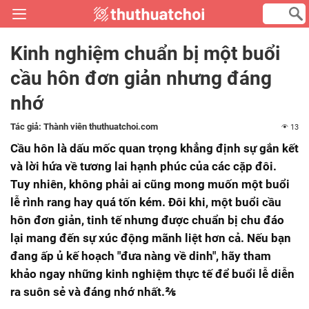
Kinh nghiệm chuẩn bị một buổi
cầu hôn đơn giản nhưng đáng
nhớ
Tác giả:
Thành viên thuthuatchoi.com
13
Cầu hôn là dấu mốc quan trọng khẳng định sự gắn kết
và lời hứa về tương lai hạnh phúc của các cặp đôi.
Tuy nhiên, không phải ai cũng mong muốn một buổi
lễ rình rang hay quá tốn kém. Đôi khi, một buổi cầu
hôn đơn giản, tinh tế nhưng được chuẩn bị chu đáo
lại mang đến sự xúc động mãnh liệt hơn cả. Nếu bạn
đang ấp ủ kế hoạch "đưa nàng về dinh", hãy tham
khảo ngay những kinh nghiệm thực tế để buổi lễ diễn
ra suôn sẻ và đáng nhớ nhất.⅖