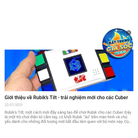
Giới thiệu về Rubik’s Tilt - trải nghiệm mới cho các Cuber
22/07/2023
Rubik's Tilt, một cách mới đầy sáng tạo để chơi Rubik cho các Cuber. Đây
là một trò chơi điện tử cầm tay, có khối Rubik “ảo” trên màn hình và chủ
yếu dành cho những đối tượng mới bắt đầu làm quen với bộ môn này. Cùng
Thủ Thuật Chơi khám phá thêm về Rubik’s Titl trong bài viết này nhé!