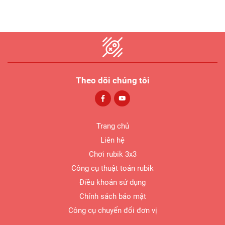
Theo dõi chúng tôi
Trang chủ
Liên hệ
Chơi rubik 3x3
Công cụ thuật toán rubik
Điều khoản sử dụng
Chính sách bảo mật
Công cụ chuyển đổi đơn vị