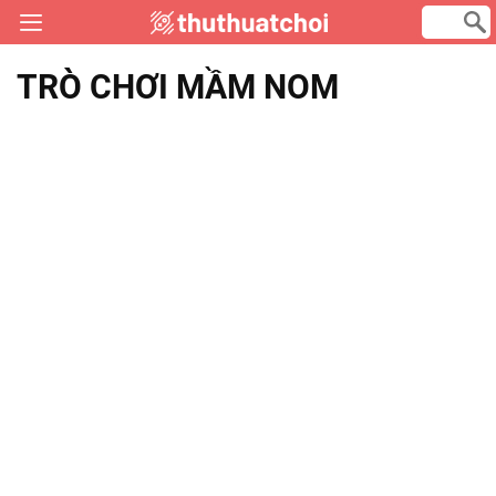
TRÒ CHƠI MẦM NOM