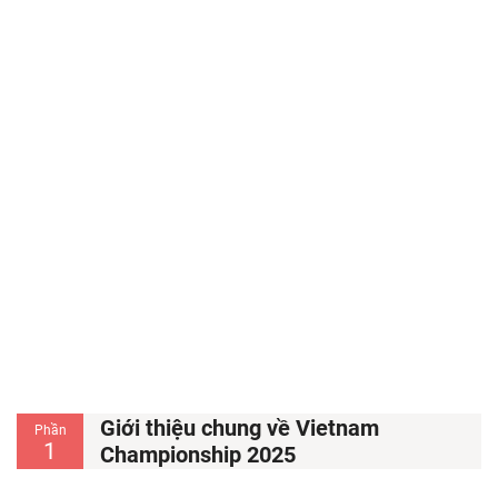
Giới thiệu chung về Vietnam
Phần
1
Championship 2025