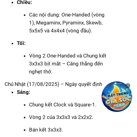
Chiều:
Các nội dung: One-Handed (vòng
1), Megaminx, Pyraminx, Skewb,
5x5x5 và 4x4x4 (vòng đầu).
Tối:
Vòng 2 One-Handed và Chung kết
3x3x3 bịt mắt – Căng thẳng đến
nghẹt thở.
Chủ Nhật (17/08/2025) – Ngày quyết định
Sáng:
Chung kết Clock và Square-1.
Vòng 2 của 3x3x3 và 2x2x2.
Bán kết 3x3x3.