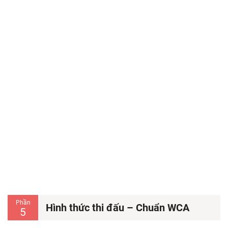
Phần
Hình thức thi đấu – Chuẩn WCA
5