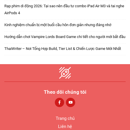
Rạp phim di động 2026: Tại sao nên đầu tư combo iPad Air M3 và tai nghe
AirPods 4
Kinh nghiệm chuẩn bị một buổi cầu hôn đơn giản nhưng đáng nhớ
Hướng dẫn chơi Vampire Lords Board Game chi tiết cho người mới bắt đầu
ThaiWriter – Nơi Tổng Hợp Build, Tier List & Chiến Lược Game Mới Nhất
Theo dõi chúng tôi
Trang chủ
Liên hệ