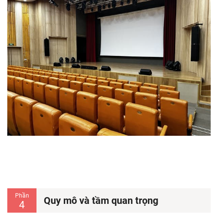
Phần
Quy mô và tầm quan trọng
4