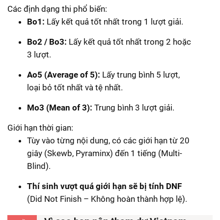
Các định dạng thi phổ biến:
Bo1:
Lấy kết quả tốt nhất trong 1 lượt giải.
Bo2 / Bo3:
Lấy kết quả tốt nhất trong 2 hoặc
3 lượt.
Ao5 (Average of 5):
Lấy trung bình 5 lượt,
loại bỏ tốt nhất và tệ nhất.
Mo3 (Mean of 3):
Trung bình 3 lượt giải.
Giới hạn thời gian:
Tùy vào từng nội dung, có các giới hạn từ 20
giây (Skewb, Pyraminx) đến 1 tiếng (Multi-
Blind).
Thí sinh vượt quá giới hạn sẽ bị tính DNF
(Did Not Finish – Không hoàn thành hợp lệ).