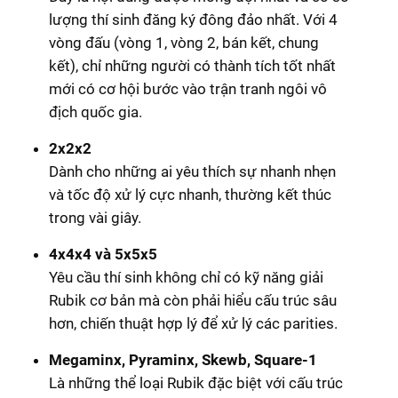
lượng thí sinh đăng ký đông đảo nhất. Với 4
vòng đấu (vòng 1, vòng 2, bán kết, chung
kết), chỉ những người có thành tích tốt nhất
mới có cơ hội bước vào trận tranh ngôi vô
địch quốc gia.
2x2x2
Dành cho những ai yêu thích sự nhanh nhẹn
và tốc độ xử lý cực nhanh, thường kết thúc
trong vài giây.
4x4x4 và 5x5x5
Yêu cầu thí sinh không chỉ có kỹ năng giải
Rubik cơ bản mà còn phải hiểu cấu trúc sâu
hơn, chiến thuật hợp lý để xử lý các parities.
Megaminx, Pyraminx, Skewb, Square-1
Là những thể loại Rubik đặc biệt với cấu trúc