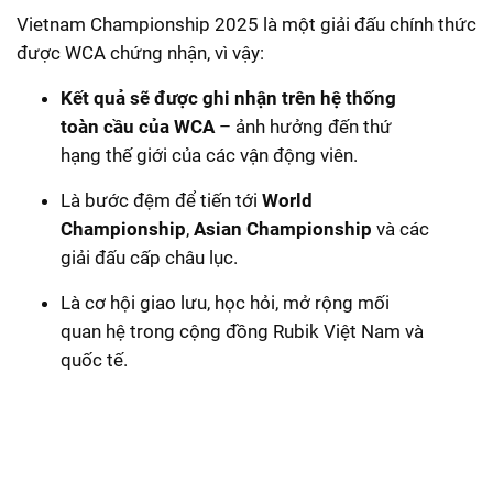
Vietnam Championship 2025 là một giải đấu chính thức
được WCA chứng nhận, vì vậy:
Kết quả sẽ được ghi nhận trên hệ thống
toàn cầu của WCA
– ảnh hưởng đến thứ
hạng thế giới của các vận động viên.
Là bước đệm để tiến tới
World
Championship
,
Asian Championship
và các
giải đấu cấp châu lục.
Là cơ hội giao lưu, học hỏi, mở rộng mối
quan hệ trong cộng đồng Rubik Việt Nam và
quốc tế.