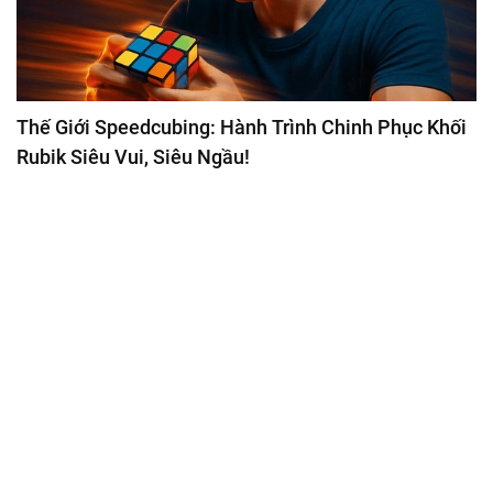
Thế Giới Speedcubing: Hành Trình Chinh Phục Khối
Rubik Siêu Vui, Siêu Ngầu!