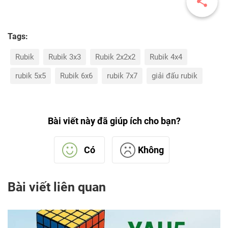
Tags:
Rubik
Rubik 3x3
Rubik 2x2x2
Rubik 4x4
rubik 5x5
Rubik 6x6
rubik 7x7
giải đấu rubik
Bài viết này đã giúp ích cho bạn?
Có
Không
Bài viết liên quan