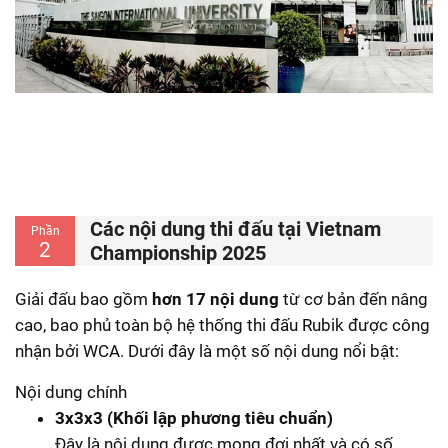
Các nội dung thi đấu tại Vietnam
Phần
2
Championship 2025
Giải đấu bao gồm
hơn 17 nội dung
từ cơ bản đến nâng
cao, bao phủ toàn bộ hệ thống thi đấu Rubik được công
nhận bởi WCA. Dưới đây là một số nội dung nổi bật:
Nội dung chính
3x3x3 (Khối lập phương tiêu chuẩn)
Đây là nội dung được mong đợi nhất và có số