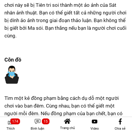
chơi này sẽ bị Tiên tri soi thành một ảo ảnh của Sát
nhân ảnh thuật. Bạn có thể giết tất cả những người chơi
bị dính ảo ảnh trong giai đoạn thảo luận. Bạn không thể
bị giết bởi Ma sói. Bạn thắng nếu bạn là người chơi cuối
cùng.
Côn đồ
Tìm một kẻ đồng phạm bằng cách dụ dỗ một người
chơi vào ban đêm. Cùng nhau, bạn có thể giết một
người mỗi đêm. Nếu đồng phạm của bạn chết, bạn có
thể chọn một người chơi mới. Bạn không thể bị giết bởi
174
15
Ma sói.
Trang chủ
Thích
Bình luận
Video
Chia sẻ