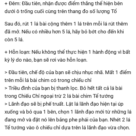
+ Đêm: Đầu tiên, nhận được điểm thắng thể hiện bên
dưới ô trống cuối cùng trên thang đo số lượng Tổ
Sau đó, rút 1 lá bài cộng thêm 1 lá trên mỗi lá rút thêm
đã mở. Nếu có nhiều hơn 5 lá, hãy bỏ bớt cho đến khi
còn 5 lá.
+ Hỗn loạn: Nếu không thể thực hiện 1 hành động vì bất
kỳ lý do nào, bạn sẽ rơi vào hỗn loạn.
> Đầu tiên, chế độ của bạn sẽ chịu nhục nhã. Mất 1 điểm
trên mỗi lá bài chim có trong chiếu chỉ
> Triều đình của bạn bị thanh lọc. Bỏ hết tất cả lá bài
trong Chiếu Chỉ ngoại trừ 2 lá bài chim Tể tướng
> Lãnh đạo sẽ bị phế truất. Lật lá lãnh đạo hiện tại úp
xuống và bỏ qua 1 bên, chọn 1 lãnh đạo mới từ những lá
đang mở và đặt nó lên bảng phe phái của bạn. Nhét 2 lá
Tể tướng vào ô chiếu chỉ dựa trên lá lãnh đạo vừa chọn.