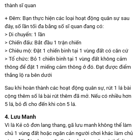
thành sĩ quan
+ Đêm: Bạn thực hiện các loại hoạt động quân sự sau
đây, số lần tối đa bằng số sĩ quan đang có:
> Di chuyển: 1 lần
> Chiến đấu: Bắt đầu 1 trận chiến
> Chiêu mộ: Đặt 1 chiến binh tại 1 vùng đất có căn cứ
> Tổ chức: Bỏ 1 chiến binh tại 1 vùng đất không cảm
thông để đặt 1 miếng cảm thông ở đó. Đạt được điểm
thắng lộ ra bên dưới
Sau khi hoàn thành các hoạt động quân sự, rút 1 lá bài
cộng thêm số lá bài rút thêm đã mở. Nếu có nhiều hơn
5 lá, bỏ đi cho đến khi còn 5 lá.
4. Lưu Manh
Vì là Kẻ cô đơn lang thang, gã lưu manh không thể làm
chủ 1 vùng đất hoặc ngăn cản người chơi khác làm chủ