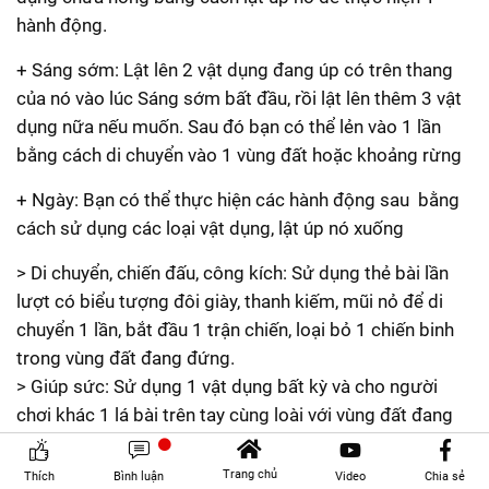
hành động.
+ Sáng sớm: Lật lên 2 vật dụng đang úp có trên thang
của nó vào lúc Sáng sớm bất đầu, rồi lật lên thêm 3 vật
dụng nữa nếu muốn. Sau đó bạn có thể lẻn vào 1 lần
bằng cách di chuyển vào 1 vùng đất hoặc khoảng rừng
+ Ngày: Bạn có thể thực hiện các hành động sau bằng
cách sử dụng các loại vật dụng, lật úp nó xuống
> Di chuyển, chiến đấu, công kích: Sử dụng thẻ bài lần
lượt có biểu tượng đôi giày, thanh kiếm, mũi nỏ để di
chuyển 1 lần, bắt đầu 1 trận chiến, loại bỏ 1 chiến binh
trong vùng đất đang đứng.
> Giúp sức: Sử dụng 1 vật dụng bất kỳ và cho người
chơi khác 1 lá bài trên tay cùng loài với vùng đất đang
đứng. Sau đó, bạn có thể lấy 1 vật dụng từ trong hộp
vật dụng đã chế tạo của họ.
Trang chủ
Thích
Bình luận
Video
Chia sẻ