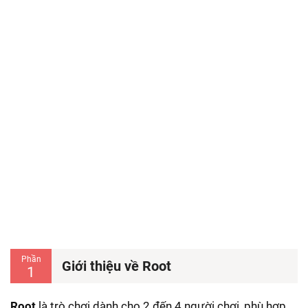
Phần
Giới thiệu về Root
1
Root
là trò chơi dành cho 2 đến 4 người chơi, phù hợp