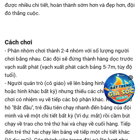
được nhiều chi tiết, hoàn thành sớm hơn và đẹp hơn, đội
đó thắng cuộc.
Cách chơi
- Phân nhóm chơi thành 2-4 nhóm với số lượng người
chơi bằng nhau. Các đội sẽ đứng thành hàng dọc trước
vạch xuất phát (vạch xuất phát cách bảng 5-7m, tùy độ
tuổi).
- Người quản trò (cô giáo) vẽ lên bảng hình mặt người (
hoặc hình khác bất kỳ) nhưng thiếu các chi tiết. Người
chơi có nhiệm vụ vẽ tiếp các bộ phận khác. Khi cô giáo
hô "Bắt đầu", trẻ đầu tiên chạy nhanh đến bảng của đội
mình và vẽ một chi tiết bất kỳ (Ví dụ: mắt) rồi cầm bút
chạy về trao cho trẻ thứ hai và chạy về cuối hàng. Tiếp
đến trẻ thứ hai chạy lên bảng vẽ tiếp một chi tiết khác