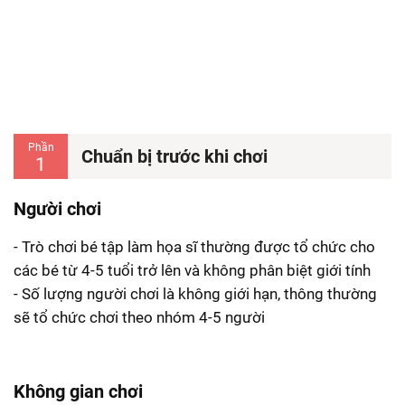
Phần
Chuẩn bị trước khi chơi
1
Người chơi
- Trò chơi bé tập làm họa sĩ thường được tổ chức cho
các bé từ 4-5 tuổi trở lên và không phân biệt giới tính
- Số lượng người chơi là không giới hạn, thông thường
sẽ tổ chức chơi theo nhóm 4-5 người
Không gian chơi