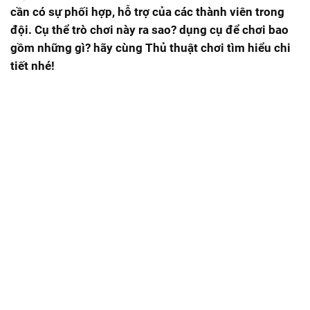
cần có sự phối hợp, hỗ trợ của các thành viên trong
đội. Cụ thể trò chơi này ra sao? dụng cụ để chơi bao
gồm những gì? hãy cùng Thủ thuật chơi tìm hiểu chi
tiết nhé!