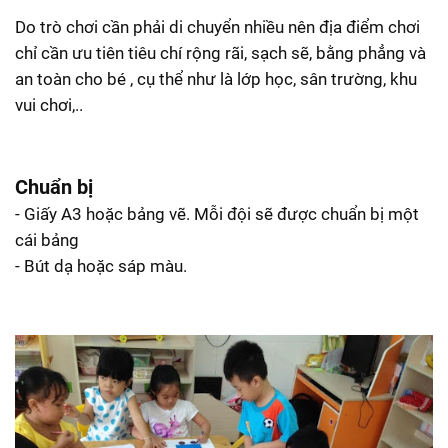
Do trò chơi cần phải di chuyển nhiều nên địa điểm chơi
chỉ cần ưu tiên tiêu chí rộng rãi, sạch sẽ, bằng phẳng và
an toàn cho bé , cụ thể như là lớp học, sân trường, khu
vui chơi,..
Chuẩn bị
- Giấy A3 hoặc bảng vẽ. Mỗi đội sẽ được chuẩn bị một
cái bảng
- Bút dạ hoặc sáp màu.