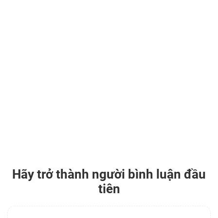
Hãy trở thành người bình luận đầu
tiên