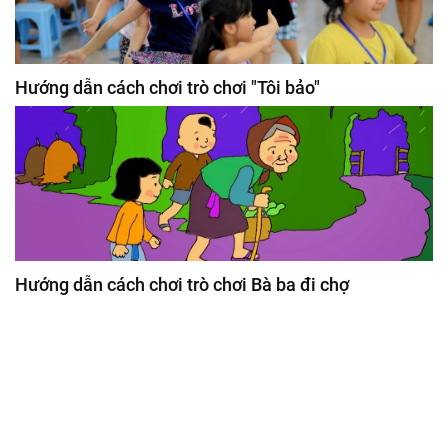
Hướng dẫn cách chơi trò chơi "Tôi bảo"
Hướng dẫn cách chơi trò chơi Bà ba đi chợ