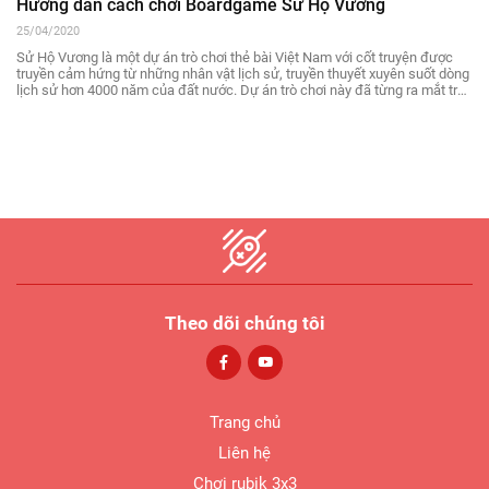
Hướng dẫn cách chơi Boardgame Sử Hộ Vương
25/04/2020
Sử Hộ Vương là một dự án trò chơi thẻ bài Việt Nam với cốt truyện được
truyền cảm hứng từ những nhân vật lịch sử, truyền thuyết xuyên suốt dòng
lịch sử hơn 4000 năm của đất nước. Dự án trò chơi này đã từng ra mắt trên
Shark Tank và đem về rất nhiều phản ứng trái chiều khác nhau. Cùng Thủ
Thuật Chơi tìm hiểu về lối chơi của trò chơi Sử Hộ Vương trong bài viết dưới
đây nhé!
Theo dõi chúng tôi
Trang chủ
Liên hệ
Chơi rubik 3x3