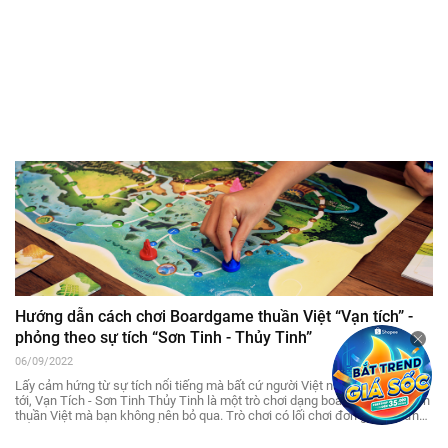
Hướng dẫn cách chơi Boardgame thuần Việt “Vạn tích” -
phỏng theo sự tích “Sơn Tinh - Thủy Tinh”
06/09/2022
Lấy cảm hứng từ sự tích nổi tiếng mà bất cứ người Việt nào cũng đều biết
tới, Vạn Tích - Sơn Tinh Thủy Tinh là một trò chơi dạng boardgame cổ điển
thuần Việt mà bạn không nên bỏ qua. Trò chơi có lối chơi đơn giản, nhưng
để tạo thành một sản phẩm là cả một quá trình sáng tạo của đội ngũ thiết
kế. Hãy cùng Thủ Thuật Chơi tìm hiểu về cách chơi trò chơi này thông qua