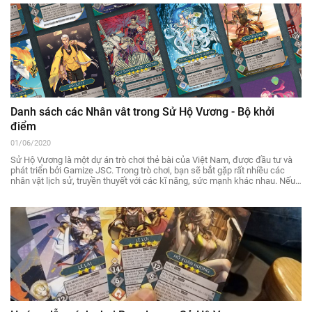
bài viết dưới đây nhé!
Danh sách các Nhân vât trong Sử Hộ Vương - Bộ khởi
điểm
01/06/2020
Sử Hộ Vương là một dự án trò chơi thẻ bài của Việt Nam, được đầu tư và
phát triển bởi Gamize JSC. Trong trò chơi, bạn sẽ bắt gặp rất nhiều các
nhân vật lịch sử, truyền thuyết với các kĩ năng, sức mạnh khác nhau. Nếu
bạn đang còn gặp khó khăn trong việc nhận biết, sử dụng các nhân vật
này, cùng Thủ thuật chơi điểm lại Danh sách các Nhân vật trong Board
Game Sử Hộ Vương phiên bản Bộ Khởi điểm trong bài viết dưới đây.