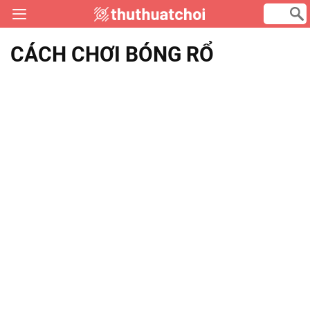
CÁCH CHƠI BÓNG RỔ