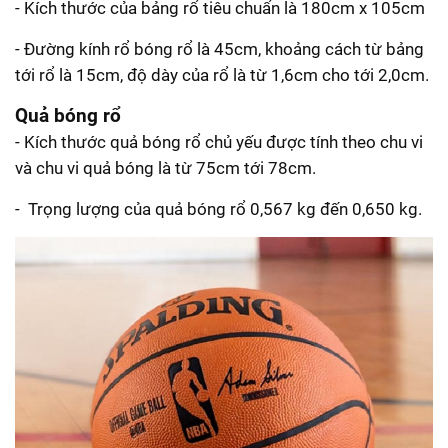
- Kích thước của bảng rổ tiêu chuẩn là 180cm x 105cm
- Đường kính rổ bóng rổ là 45cm, khoảng cách từ bảng
tới rổ là 15cm, độ dày của rổ là từ 1,6cm cho tới 2,0cm.
Quả bóng rổ
- Kích thước quả bóng rổ chủ yếu được tính theo chu vi
và chu vi quả bóng là từ 75cm tới 78cm.
- Trọng lượng của quả bóng rổ 0,567 kg đến 0,650 kg.