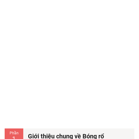
Phần
Giới thiệu chung về Bóng rổ