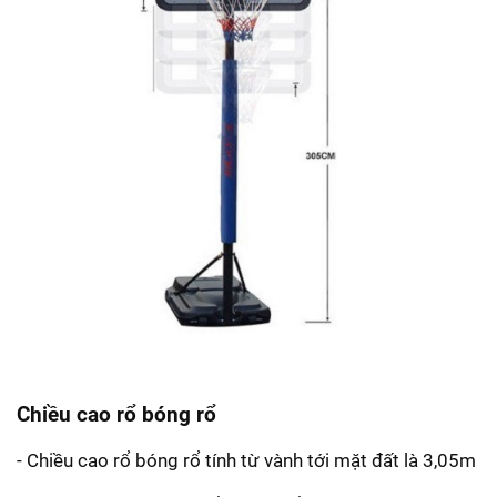
Chiều cao rổ bóng rổ
- Chiều cao rổ bóng rổ tính từ vành tới mặt đất là 3,05m