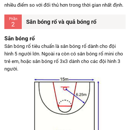
nhiều điểm so với đối thủ hơn trong thời gian nhất định.
Phần
Sân bóng rổ và quả bóng rổ
2
Sân bóng rổ
Sân bóng rổ
tiêu chuẩn là sân bóng rổ dành cho đội
hình 5 người lớn. Ngoài ra còn có sân bóng rổ mini cho
trẻ em, hoặc sân bóng rổ 3x3 dành cho các đội hình 3
người.