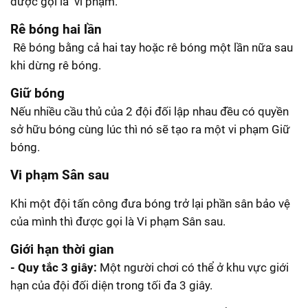
được gọi là vi phạm.
Rê bóng hai lần
Rê bóng bằng cả hai tay hoặc rê bóng một lần nữa sau
khi dừng rê bóng.
Giữ bóng
Nếu nhiều cầu thủ của 2 đội đối lập nhau đều có quyền
sở hữu bóng cùng lúc thì nó sẽ tạo ra một vi phạm Giữ
bóng.
Vi phạm Sân sau
Khi một đội tấn công đưa bóng trở lại phần sân bảo vệ
của mình thì được gọi là Vi phạm Sân sau.
Giới hạn thời gian
- Quy tắc 3 giây:
Một người chơi có thể ở khu vực giới
hạn của đội đối diện trong tối đa 3 giây.