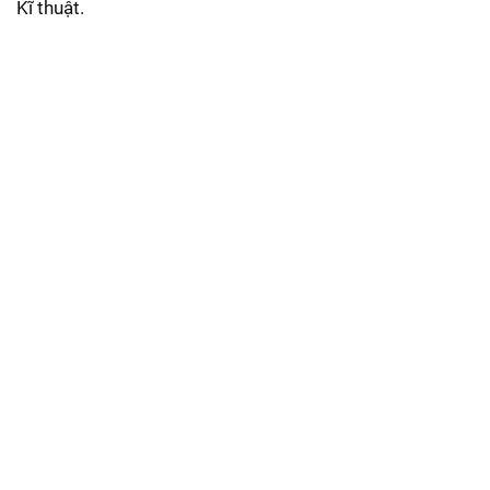
Kĩ thuật.