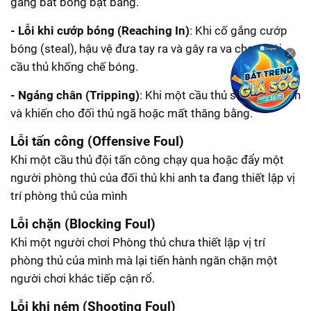
gắng bắt bóng bật bảng.
- Lỗi khi cướp bóng (Reaching In)
: Khi cố gắng cướp
bóng (steal), hậu vệ đưa tay ra và gây ra va chạm với
cầu thủ khống chế bóng.
- Ngáng chân (Tripping)
: Khi một cầu thủ sử dụng chân
và khiến cho đối thủ ngã hoặc mất thăng bằng.
Lỗi tấn công (Offensive Foul)
Khi một cầu thủ đội tấn công chạy qua hoặc đẩy một
người phòng thủ của đối thủ khi anh ta đang thiết lập vị
trí phòng thủ của mình
Lỗi chặn (Blocking Foul)
Khi một người chơi Phòng thủ chưa thiết lập vị trí
phòng thủ của mình mà lại tiến hành ngăn chặn một
người chơi khác tiếp cận rổ.
Lỗi khi ném (Shooting Foul)