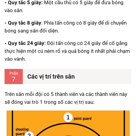
- Quy tắc 5 giây:
Một cầu thủ có 5 giây để đưa bóng
vào sân.
- Quy tắc 8 giây
: Phía tấn công có 8 giây để di chuyển
bóng sang sân đối diện.
- Quy tắc 24 giây:
Đội tấn công có 24 giây để cố gắng
thực hiện một cú ném rổ và quả bóng ít nhất phải chạm
vào vành.
Phần
Các vị trí trên sân
7
Trên sân mỗi đội có 5 thành viên và các thành viên này
sẽ đóng vai trò 1 trong số các vị trị sau: