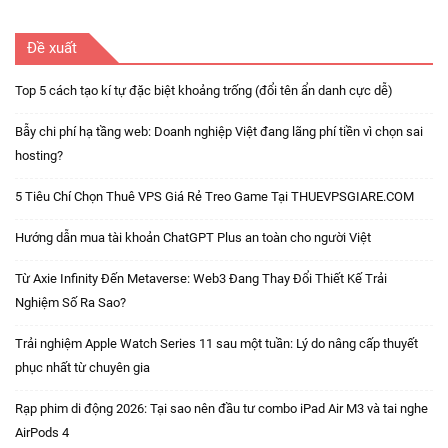
Đề xuất
Top 5 cách tạo kí tự đặc biệt khoảng trống (đổi tên ẩn danh cực dễ)
Bẫy chi phí hạ tầng web: Doanh nghiệp Việt đang lãng phí tiền vì chọn sai
hosting?
5 Tiêu Chí Chọn Thuê VPS Giá Rẻ Treo Game Tại THUEVPSGIARE.COM
Hướng dẫn mua tài khoản ChatGPT Plus an toàn cho người Việt
Từ Axie Infinity Đến Metaverse: Web3 Đang Thay Đổi Thiết Kế Trải
Nghiệm Số Ra Sao?
Trải nghiệm Apple Watch Series 11 sau một tuần: Lý do nâng cấp thuyết
phục nhất từ chuyên gia
Rạp phim di động 2026: Tại sao nên đầu tư combo iPad Air M3 và tai nghe
AirPods 4