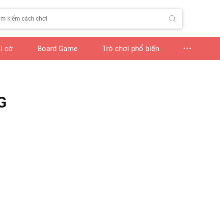
i cờ
Board Game
Trò chơi phổ biến
G