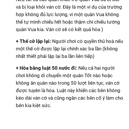
và bị loại khỏi ván cờ. Đây là một ví dụ của trường
hợp không đủ lực lượng, vì một quân Vua không
thể tự mình chiếu hết hoặc thậm chí chiếu tướng
quân Vua kia. Ván cờ sẽ có kết quả hòa )
+ Thế cờ lặp lại:
Người chơi có quyền thủ hoà nếu
một thế cờ được lặp lại chính xác ba lần (không
nhất thiết phải lặp lại ba lần liên tiếp)
+ Hòa bằng luật 50 nước đi:
Nếu cả hai người
chơi không di chuyển một quân Tốt nào hoặc
không ăn quân nào trong 50 lượt liên tục, ván cờ
được tuyên là hòa. Luật này khiến các bên không
kéo dài ván cờ và cũng ngăn các bên cố ý làm cho
bên kia kiệt sức.