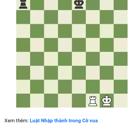
Xem thêm:
Luật Nhập thành trong Cờ vua