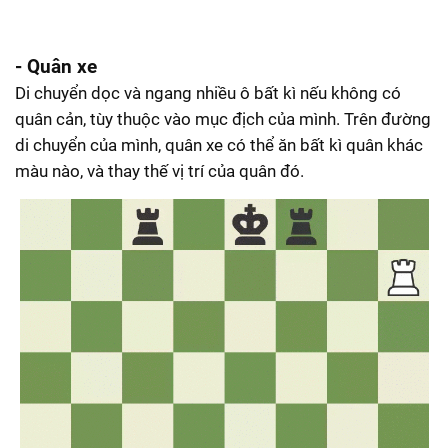
- Quân xe
Di chuyển dọc và ngang nhiều ô bất kì nếu không có
quân cản, tùy thuộc vào mục địch của mình. Trên đường
di chuyển của mình, quân xe có thể ăn bất kì quân khác
màu nào, và thay thế vị trí của quân đó.