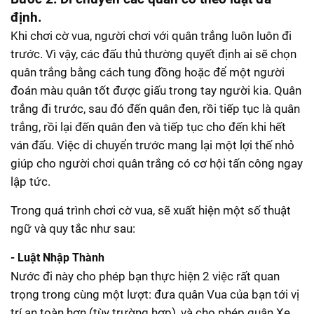
định.
Khi chơi cờ vua, người chơi với quân trắng luôn luôn đi
trước. Vì vậy, các đấu thủ thường quyết định ai sẽ chọn
quân trắng bằng cách tung đồng hoặc để một người
đoán màu quân tốt được giấu trong tay người kia. Quân
trắng đi trước, sau đó đến quân đen, rồi tiếp tục là quân
trắng, rồi lại đến quân đen và tiếp tục cho đến khi hết
ván đấu. Việc di chuyển trước mang lại một lợi thế nhỏ
giúp cho người chơi quân trắng có cơ hội tấn công ngay
lập tức.
Trong quá trình chơi cờ vua, sẽ xuất hiện một số thuật
ngữ và quy tắc như sau:
- Luật Nhập Thành
Nước đi này cho phép bạn thực hiện 2 việc rất quan
trọng trong cùng một lượt: đưa quân Vua của bạn tới vị
trí an toàn hơn (tùy trường hợp), và cho phép quân Xe