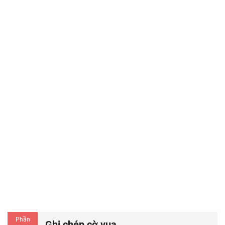
Phần
Ghi chép cờ vua