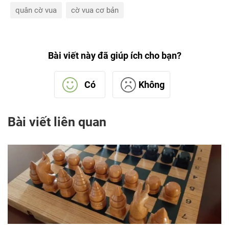
quân cờ vua
cờ vua cơ bản
Bài viết này đã giúp ích cho bạn?
Có
Không
Bài viết liên quan