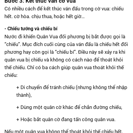
Bước 3: Kết thúc ván cờ vua
Có nhiều cách để kết thúc ván đấu trong cờ vua: chiếu
hết. cờ hòa. chịu thua, hoặc hết giờ…
- Chiếu tướng và chiếu bí
Nước đi khiến Quân Vua đối phương bị bắt được gọi là
“chiếu”. Mục đích cuối cùng của ván đấu là chiếu hết đối
phương hay còn gọi là “chiếu bí”. Điều này sẽ xảy ra khi
quân vua bị chiếu và không có cách nào để thoát khỏi
thế chiếu. Chỉ có ba cách giúp quân vua thoát khỏi thế
chiếu:
+ Di chuyển để tránh chiếu (nhưng không thể nhập
thành),
+ Dùng một quân cờ khác để chắn đường chiếu,
+ Hoặc bắt quân cờ đang tấn công quân vua.
Nếu một quân vua không thể thoát khỏi thế chiếu hết,