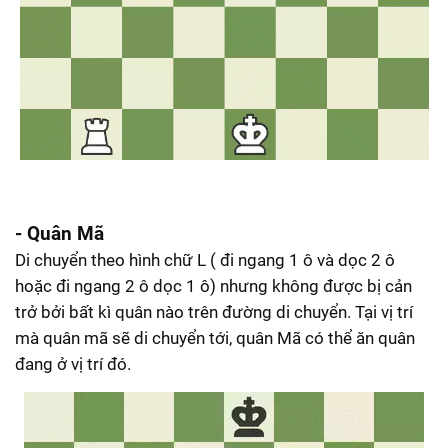
- Quân Mã
Di chuyển theo hình chữ L ( đi ngang 1 ô và dọc 2 ô
hoặc đi ngang 2 ô dọc 1 ô) nhưng không được bị cản
trở bởi bất kì quân nào trên đường di chuyển. Tại vị trí
mà quân mã sẽ di chuyển tới, quân Mã có thể ăn quân
đang ở vị trí đó.