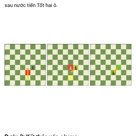
sau nước tiến Tốt hai ô.