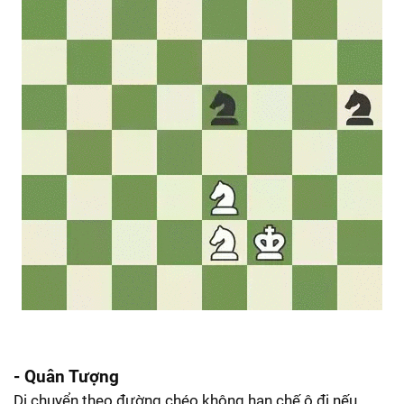
- Quân Tượng
Di chuyển theo đường chéo không hạn chế ô đi nếu