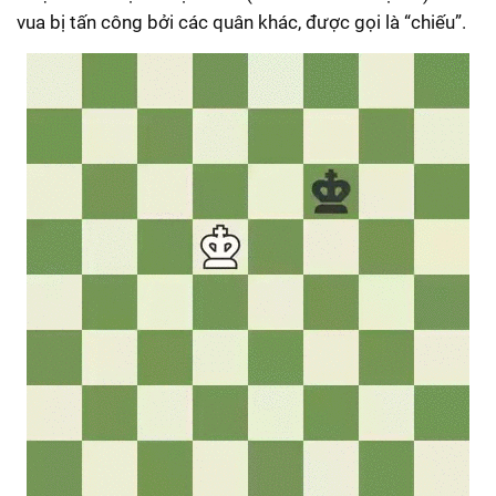
vua bị tấn công bởi các quân khác, được gọi là “chiếu”.