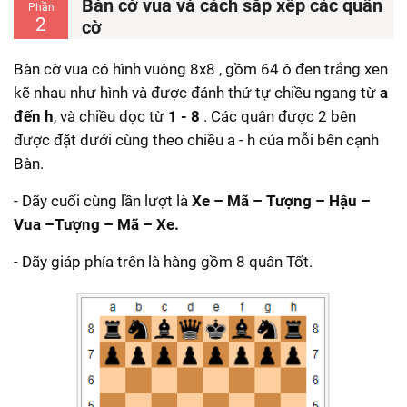
Bàn cờ vua và cách sắp xếp các quân
Phần
2
cờ
Bàn cờ vua có hình vuông 8x8 , gồm 64 ô đen trắng xen
kẽ nhau như hình và được đánh thứ tự chiều ngang từ
a
đến h
, và chiều dọc từ
1 - 8
. Các quân được 2 bên
được đặt dưới cùng theo chiều a - h của mỗi bên cạnh
Bàn.
- Dãy cuối cùng lần lượt là
Xe – Mã – Tượng – Hậu –
Vua –Tượng – Mã – Xe.
- Dãy giáp phía trên là hàng gồm 8 quân Tốt.