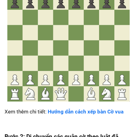
Xem thêm chi tiết:
Hướng dẫn cách xếp bàn Cờ vua
Bước 2: Di chuyển các quân cờ theo luật đã