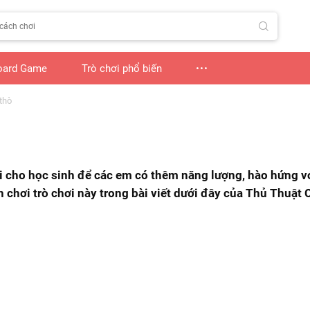
oard Game
Trò chơi phổ biến
 thò
i cho học sinh để các em có thêm năng lượng, hào hứng vớ
 chơi trò chơi này trong bài viết dưới đây của Thủ Thuật 