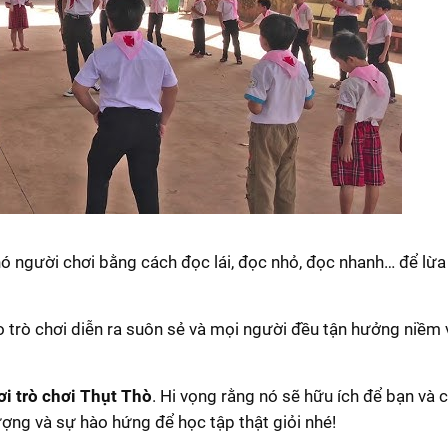
 khó người chơi bằng cách đọc lái, đọc nhỏ, đọc nhanh… để lừ
trò chơi diễn ra suôn sẻ và mọi người đều tận hưởng niềm 
ơi trò chơi Thụt Thò
. Hi vọng rằng nó sẽ hữu ích để bạn và
ượng và sự hào hứng để học tập thật giỏi nhé!