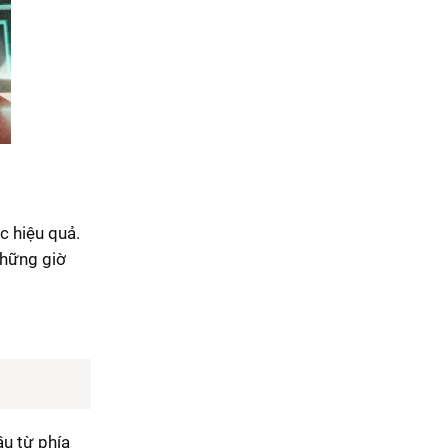
c hiệu quả.
những giờ
.
ầu từ phía