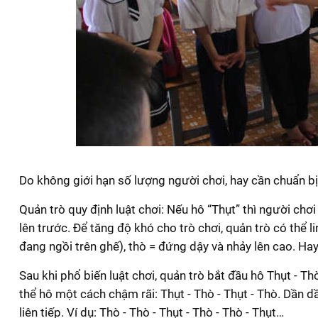
Do không giới hạn số lượng người chơi, hay cần chuẩn bị d
Quản trò quy định luật chơi: Nếu hô “Thụt” thì người chơi
lên trước. Để tăng độ khó cho trò chơi, quản trò có thể li
đang ngồi trên ghế), thò = đứng dậy và nhảy lên cao. Hay
Sau khi phổ biến luật chơi, quản trò bắt đầu hô Thụt - T
thể hô một cách chậm rãi: Thụt - Thò - Thụt - Thò. Dần d
liên tiếp. Ví dụ: Thò - Thò - Thụt - Thò - Thò - Thụt…