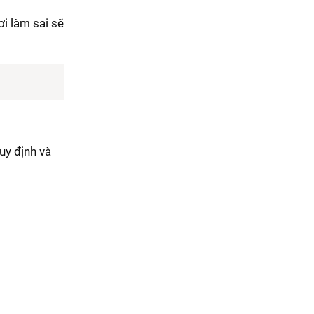
ơi làm sai sẽ
uy định và