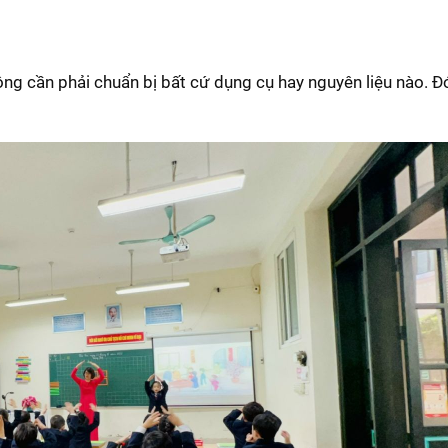
ng cần phải chuẩn bị bất cứ dụng cụ hay nguyên liệu nào. Đó