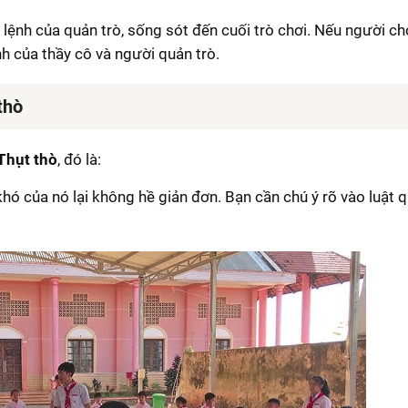
lệnh của quản trò, sống sót đến cuối trò chơi. Nếu người ch
nh của thầy cô và người quản trò.
thò
Thụt thò
, đó là:
hó của nó lại không hề giản đơn. Bạn cần chú ý rõ vào luật q