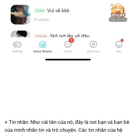
+ Tin nhắn: Như cái tên của nó, đây là nơi bạn và bạn bè
của mình nhắn tin và trò chuyện. Các tin nhắn của hệ