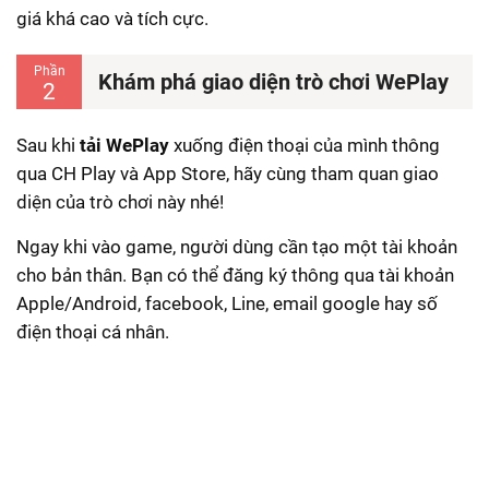
giá khá cao và tích cực.
Phần
Khám phá giao diện trò chơi WePlay
2
Sau khi
tải WePlay
xuống điện thoại của mình thông
qua CH Play và App Store, hãy cùng tham quan giao
diện của trò chơi này nhé!
Ngay khi vào game, người dùng cần tạo một tài khoản
cho bản thân. Bạn có thể đăng ký thông qua tài khoản
Apple/Android, facebook, Line, email google hay số
điện thoại cá nhân.