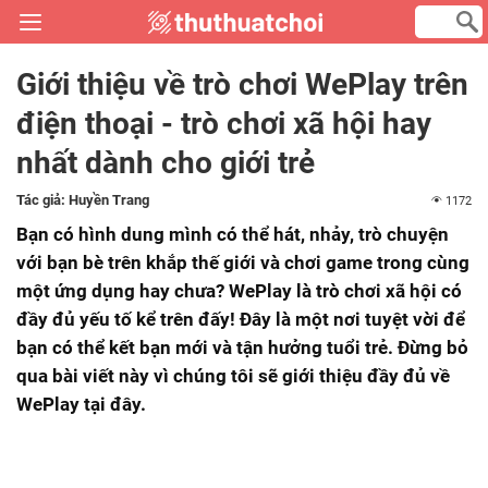
Giới thiệu về trò chơi WePlay trên
điện thoại - trò chơi xã hội hay
nhất dành cho giới trẻ
Tác giả:
Huyền Trang
1172
Bạn có hình dung mình có thể hát, nhảy, trò chuyện
với bạn bè trên khắp thế giới và chơi game trong cùng
một ứng dụng hay chưa? WePlay là trò chơi xã hội có
đầy đủ yếu tố kể trên đấy! Đây là một nơi tuyệt vời để
bạn có thể kết bạn mới và tận hưởng tuổi trẻ. Đừng bỏ
qua bài viết này vì chúng tôi sẽ giới thiệu đầy đủ về
WePlay tại đây.