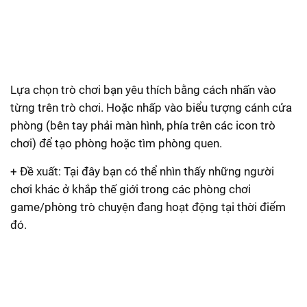
Lựa chọn trò chơi bạn yêu thích bằng cách nhấn vào
từng trên trò chơi. Hoặc nhấp vào biểu tượng cánh cửa
phòng (bên tay phải màn hình, phía trên các icon trò
chơi) để tạo phòng hoặc tìm phòng quen.
+ Đề xuất: Tại đây bạn có thể nhìn thấy những người
chơi khác ở khắp thế giới trong các phòng chơi
game/phòng trò chuyện đang hoạt động tại thời điểm
đó.