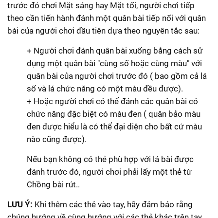
trước đó chơi Mặt sáng hay Mặt tối, người chơi tiếp
theo cần tiến hành đánh một quân bài tiếp nối với quân
bài của người chơi đầu tiên dựa theo nguyên tắc sau:
+ Người chơi đánh quân bài xuống bằng cách sử
dụng một quân bài "cùng số hoặc cùng màu" với
quân bài của người chơi trước đó ( bao gồm cả lá
số và lá chức năng có một màu đều được).
+ Hoặc người chơi có thể đánh các quân bài có
chức năng đặc biệt có màu đen ( quân bảo màu
đen được hiểu là có thể đại diện cho bất cứ màu
nào cũng được).
Nếu bạn không có thẻ phù hợp với lá bài được
đánh trước đó, người chơi phải lấy một thẻ từ
Chồng bài rút..
LƯU Ý:
Khi thêm các thẻ vào tay, hãy đảm bảo rằng
chúng hướng về cùng hướng với các thẻ khác trên tay.