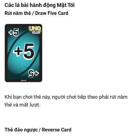
Các lá bài hành động Mặt Tối
Rút năm thẻ / Draw Five Card
Khi bạn chơi thẻ này, người chơi tiếp theo phải rút năm
thẻ và mất lượt.
Thẻ đảo ngược / Reverse Card