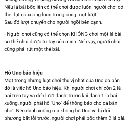
Nếu lá bài bốc lên có thể chơi được luôn, người chơi có
thể đặt nó xuống luôn trong cùng một lượt.
Sau đó lượt chuyển cho người ngồi bên cạnh.
- Người chơi cũng có thể chọn KHÔNG chơi một lá bài
có thể chơi được từ tay của mình. Nếu vậy, người chơi
cũng phải rút một thẻ bài.
Hô Uno báo hiệu
Một trong những luật chơi thú vị nhất của Uno cơ bản
đó là việc hô Uno báo hiệu. Khi người chơi chỉ còn 2 lá
bài trên tay và đến lượt đánh: trước khi đánh 1 lá bài
xuống, người phải hô "Uno" để thông báo cho cả bàn
chơi. Nếu đánh xuống mà không hô Uno và bị đối
phương bắt lỗi trước, người chơi phải bốc thêm 2 lá bài.