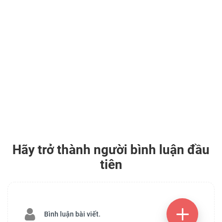
Hãy trở thành người bình luận đầu
tiên
Bình luận bài viết.