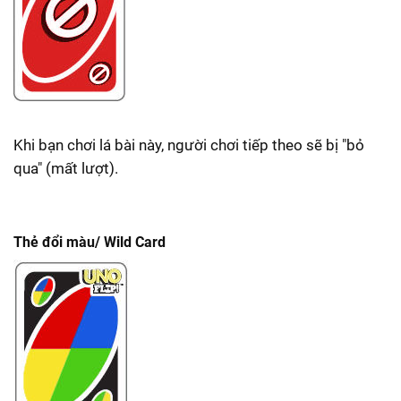
Khi bạn chơi lá bài này, người chơi tiếp theo sẽ bị "bỏ
qua" (mất lượt).
Thẻ đổi màu/ Wild Card