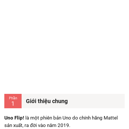
Phần
Giới thiệu chung
1
Uno Flip!
là một phiên bản Uno do chính hãng Mattel
sản xuất, ra đời vào năm 2019.