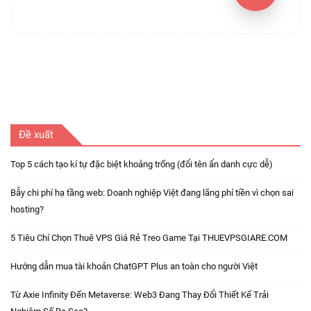
Đề xuất
Top 5 cách tạo kí tự đặc biệt khoảng trống (đổi tên ẩn danh cực dễ)
Bẫy chi phí hạ tầng web: Doanh nghiệp Việt đang lãng phí tiền vì chọn sai
hosting?
5 Tiêu Chí Chọn Thuê VPS Giá Rẻ Treo Game Tại THUEVPSGIARE.COM
Hướng dẫn mua tài khoản ChatGPT Plus an toàn cho người Việt
Từ Axie Infinity Đến Metaverse: Web3 Đang Thay Đổi Thiết Kế Trải