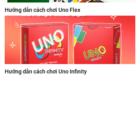
Hướng dẫn cách chơi Uno Flex
Hướng dẫn cách chơi Uno Infinity