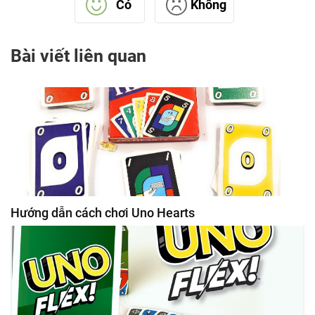
Có
Không
Bài viết liên quan
Hướng dẫn cách chơi Uno Hearts