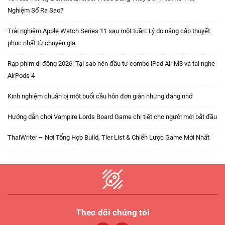
Nghiệm Số Ra Sao?
Trải nghiệm Apple Watch Series 11 sau một tuần: Lý do nâng cấp thuyết
phục nhất từ chuyên gia
Rạp phim di động 2026: Tại sao nên đầu tư combo iPad Air M3 và tai nghe
AirPods 4
Kinh nghiệm chuẩn bị một buổi cầu hôn đơn giản nhưng đáng nhớ
Hướng dẫn chơi Vampire Lords Board Game chi tiết cho người mới bắt đầu
ThaiWriter – Nơi Tổng Hợp Build, Tier List & Chiến Lược Game Mới Nhất
Theo dõi chúng tôi