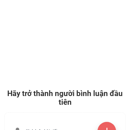
Hãy trở thành người bình luận đầu
tiên