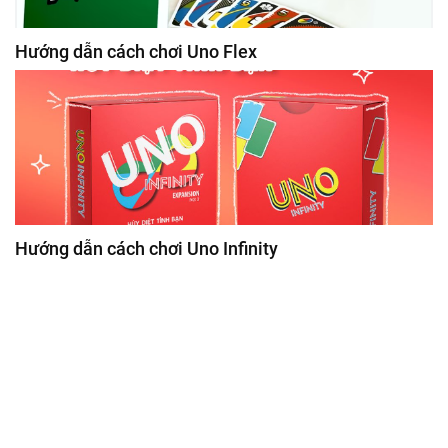
Hướng dẫn cách chơi Uno Flex
Hướng dẫn cách chơi Uno Infinity