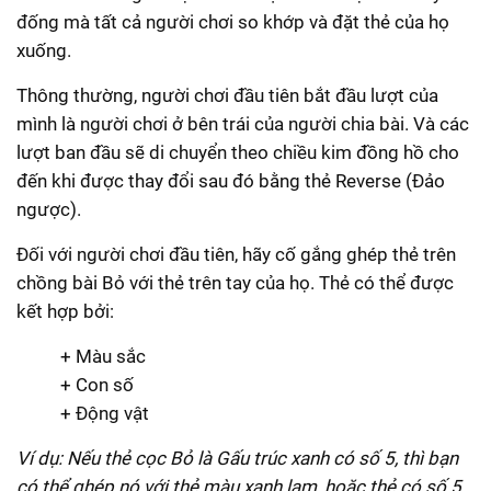
đống mà tất cả người chơi so khớp và đặt thẻ của họ
xuống.
Thông thường, người chơi đầu tiên bắt đầu lượt của
mình là người chơi ở bên trái của người chia bài. Và các
lượt ban đầu sẽ di chuyển theo chiều kim đồng hồ cho
đến khi được thay đổi sau đó bằng thẻ Reverse (Đảo
ngược).
Đối với người chơi đầu tiên, hãy cố gắng ghép thẻ trên
chồng bài Bỏ với thẻ trên tay của họ. Thẻ có thể được
kết hợp bởi:
+ Màu sắc
+ Con số
+ Động vật
Ví dụ: Nếu thẻ cọc Bỏ là Gấu trúc xanh có số 5, thì bạn
có thể ghép nó với thẻ màu xanh lam, hoặc thẻ có số 5,