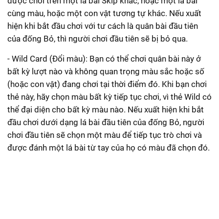
được chơi trên một lá bài Skip khác, hoặc một lá bài
cùng màu, hoặc một con vật tương tự khác. Nếu xuất
hiện khi bắt đầu chơi với tư cách là quân bài đầu tiên
của đống Bỏ, thì người chơi đầu tiên sẽ bị bỏ qua.
- Wild Card (Đổi màu): Bạn có thể chơi quân bài này ở
bất kỳ lượt nào và không quan trọng màu sắc hoặc số
(hoặc con vật) đang chơi tại thời điểm đó. Khi bạn chơi
thẻ này, hãy chọn màu bất kỳ tiếp tục chơi, vì thẻ Wild có
thể đại diện cho bất kỳ màu nào. Nếu xuất hiện khi bắt
đầu chơi dưới dạng lá bài đầu tiên của đống Bỏ, người
chơi đầu tiên sẽ chọn một màu để tiếp tục trò chơi và
được đánh một lá bài từ tay của họ có màu đã chọn đó.