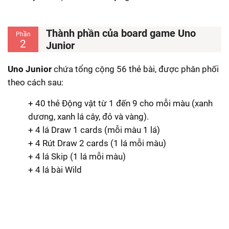
Thành phần của board game Uno
Phần
2
Junior
Uno Junior
chứa tổng cộng 56 thẻ bài, được phân phối
theo cách sau:
+ 40 thẻ Động vật từ 1 đến 9 cho mỗi màu (xanh
dương, xanh lá cây, đỏ và vàng).
+ 4 lá Draw 1 cards (mỗi màu 1 lá)
+ 4 Rút Draw 2 cards (1 lá mỗi màu)
+ 4 lá Skip (1 lá mỗi màu)
+ 4 lá bài Wild