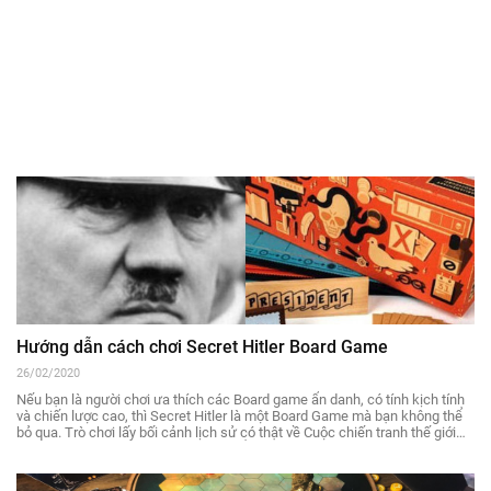
Hướng dẫn cách chơi Secret Hitler Board Game
26/02/2020
Nếu bạn là người chơi ưa thích các Board game ẩn danh, có tính kịch tính
và chiến lược cao, thì Secret Hitler là một Board Game mà bạn không thể
bỏ qua. Trò chơi lấy bối cảnh lịch sử có thật về Cuộc chiến tranh thế giới
thứ hai và bạn sẽ đóng vai trò thay đổi lịch sử. Cùng Thủ thuật chơi tìm
hiểu cách chơi Secret Hitler thông qua bài viết dưới đây.