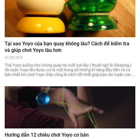
mình lên Yoyo 2A, thì hãy tham khảo bài viết sau của Thủ thuật chơi.
Tại sao Yoyo của bạn quay không lâu? Cách để kiểm tra
và giúp chơi Yoyo lâu hơn
31/08/2019
Thả Yoyo xuống cho chúng quay tại cuối sợi dây ( thuật ngữ là Sleeping )
rồi cuộn Yoyo lên được coi là một trong số những kĩ năng đầu tiền và cơ
bản nhất khi chơi Yoyo. Đây cũng là cách tốt nhất giúp bạn rèn luyện các kĩ
năng của mình. Tuy nhiên khi thực hiện kĩ thuât này, bạn sẽ phát hiện ra
chiếc Yoyo của mình chỉ lên và xuống được 1 vài lần rồi dừng lại ? Yoyo
của bạn đang có vấn đề hay do kĩ thuật của bạn chưa được tốt ? Bài viết
ngày hôm nay mình sẽ giúp các bạn tìm hiểu các kĩ thuật và kĩ năng giúp
cho Yoyo của mình chơi lâu hơn nhé.
Hướng dẫn 12 chiêu chơi Yoyo cơ bản