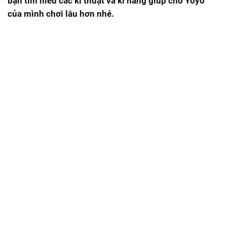
bạn tìm hiểu các kĩ thuật và kĩ năng giúp cho Yoyo
của mình chơi lâu hơn nhé.