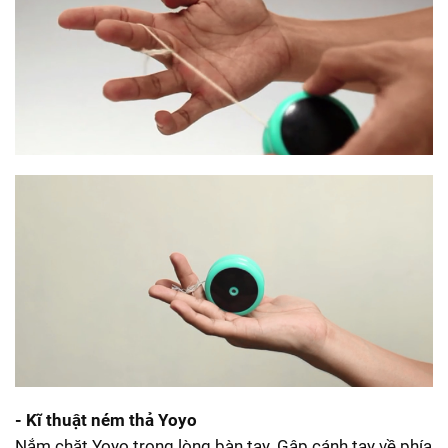
- Kĩ thuật ném thả Yoyo
Nắm chặt Yoyo trong lòng bàn tay. Gập cánh tay về phía