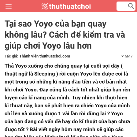
Tại sao Yoyo của bạn quay
không lâu? Cách để kiểm tra và
giúp chơi Yoyo lâu hơn
Tác giả:
Thành viên thuthuatchoi.com
5617
Thả Yoyo xuống cho chúng quay tại cuối sợi dây (
thuật ngữ là Sleeping ) rồi cuộn Yoyo lên được coi là
một trong số những kĩ năng đầu tiền và cơ bản nhất
khi chơi Yoyo. Đây cũng là cách tốt nhất giúp bạn rèn
luyện các kĩ năng của mình. Tuy nhiên khi thực hiện
kĩ thuât này, bạn sẽ phát hiện ra chiếc Yoyo của mình
chỉ lên và xuống được 1 vài lần rồi dừng lại ? Yoyo
của bạn đang có vấn đề hay do kĩ thuật của bạn chưa
được tốt ? Bài viết ngày hôm nay mình sẽ giúp các