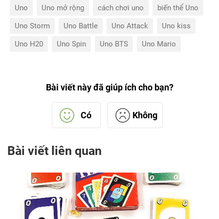
Uno
Uno mở rộng
cách chơi uno
biến thể Uno
Uno Storm
Uno Battle
Uno Attack
Uno kiss
Uno H20
Uno Spin
Uno BTS
Uno Mario
Bài viết này đã giúp ích cho bạn?
Có
Không
Bài viết liên quan