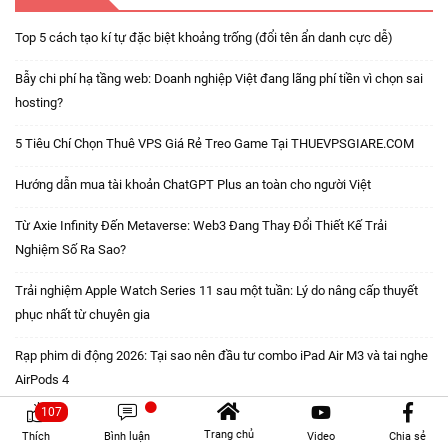
Top 5 cách tạo kí tự đặc biệt khoảng trống (đổi tên ẩn danh cực dễ)
Bẫy chi phí hạ tầng web: Doanh nghiệp Việt đang lãng phí tiền vì chọn sai
hosting?
5 Tiêu Chí Chọn Thuê VPS Giá Rẻ Treo Game Tại THUEVPSGIARE.COM
Hướng dẫn mua tài khoản ChatGPT Plus an toàn cho người Việt
Từ Axie Infinity Đến Metaverse: Web3 Đang Thay Đổi Thiết Kế Trải
Nghiệm Số Ra Sao?
Trải nghiệm Apple Watch Series 11 sau một tuần: Lý do nâng cấp thuyết
phục nhất từ chuyên gia
Rạp phim di động 2026: Tại sao nên đầu tư combo iPad Air M3 và tai nghe
AirPods 4
107
Kinh nghiệm chuẩn bị một buổi cầu hôn đơn giản nhưng đáng nhớ
Trang chủ
Thích
Bình luận
Video
Chia sẻ