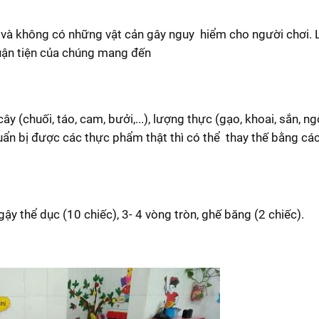
ẽ và không có những vật cản gây nguy hiểm cho người chơi. 
uận tiện của chúng mang đến
 (chuối, táo, cam, bưởi,...), lượng thực (gạo, khoai, sắn, ngô,
 chuẩn bị được các thực phẩm thật thì có thể thay thế bằng c
ậy thể dục (10 chiếc), 3- 4 vòng tròn, ghế băng (2 chiếc).