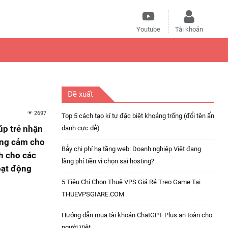
Youtube
Tài khoản
Đề xuất
2697
Top 5 cách tạo kí tự đặc biệt khoảng trống (đổi tên ẩn
úp trẻ nhận
danh cực dễ)
dũng cảm cho
Bẫy chi phí hạ tầng web: Doanh nghiệp Việt đang
ch cho các
lãng phí tiền vì chọn sai hosting?
oạt động
5 Tiêu Chí Chọn Thuê VPS Giá Rẻ Treo Game Tại
THUEVPSGIARE.COM
Hướng dẫn mua tài khoản ChatGPT Plus an toàn cho
người Việt