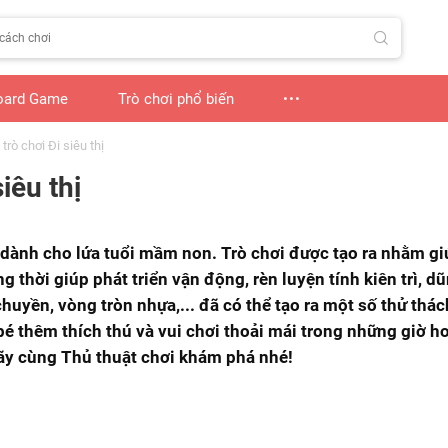
oard Game
Trò chơi phổ biến
rò chơi Đi siêu thị
iêu thị
ng dành cho lứa tuổi mầm non. Trò chơi được tạo ra nhằm gi
ồng thời giúp phát triển vận động, rèn luyện tính kiên trì, 
huyền, vòng tròn nhựa,... đã có thể tạo ra một số thử thá
 bé thêm thích thú và vui chơi thoải mái trong những giờ h
 hãy cùng Thủ thuật chơi khám phá nhé!