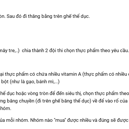
ròn. Sau đó đi thăng bằng trên ghế thể dục.
ây tre,..) chia thành 2 đội thi chọn thực phẩm theo yêu cầu.
oại thực phẩm có chứa nhiều vitamin A (thực phẩm có nhiều c
bột (như là gạo, bánh mì,...)
 thể dục hoặc vòng tròn để đến siêu thị, chọn thực phẩm the
g băng chuyền (đi trên ghế băng thể dục) về để vào rổ của 
 nhóm.
uả của mỗi nhóm. Nhóm nào "mua" được nhiều và đúng sẽ được