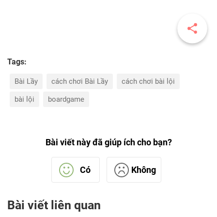
Tags:
Bài Lầy
cách chơi Bài Lầy
cách chơi bài lội
bài lội
boardgame
Bài viết này đã giúp ích cho bạn?
Có
Không
Bài viết liên quan