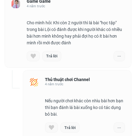
Game Game
4 năm trước
Cho mình hỏi: Khi còn 2 người thì lá bài "học tập"
trong bài Lội có đánh được khi người khác có nhiều
bài hơn mình không hay phải đợi họ có ít bài hơn
...
Trả lời
Thủ thuật chơi Channel
4 năm trước
Nếu người chơi khác còn nhìu bài hơn bạn
thì bạn đánh lá bài xuống ko có tác dụng
...
Trả lời