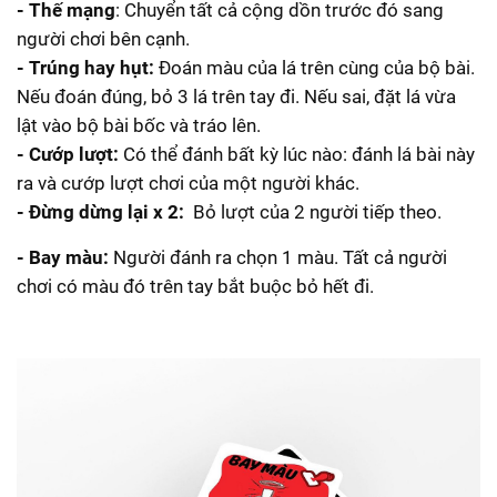
- Thế mạng
: Chuyển tất cả cộng dồn trước đó sang
người chơi bên cạnh.
- Trúng hay hụt:
Đoán màu của lá trên cùng của bộ bài.
Nếu đoán đúng, bỏ 3 lá trên tay đi. Nếu sai, đặt lá vừa
lật vào bộ bài bốc và tráo lên.
- Cướp lượt:
Có thể đánh bất kỳ lúc nào: đánh lá bài này
ra và cướp lượt chơi của một người khác.
- Đừng dừng lại x 2:
Bỏ lượt của 2 người tiếp theo.
- Bay màu:
Người đánh ra chọn 1 màu. Tất cả người
chơi có màu đó trên tay bắt buộc bỏ hết đi.