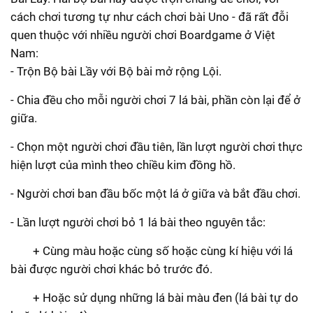
cách chơi tương tự như cách chơi bài Uno - đã rất đỗi
quen thuộc với nhiều người chơi Boardgame ở Việt
Nam:
- Trộn Bộ bài Lầy với Bộ bài mở rộng Lội.
- Chia đều cho mỗi người chơi 7 lá bài, phần còn lại để ở
giữa.
- Chọn một người chơi đầu tiên, lần lượt người chơi thực
hiện lượt của mình theo chiều kim đồng hồ.
- Người chơi ban đầu bốc một lá ở giữa và bắt đầu chơi.
- Lần lượt người chơi bỏ 1 lá bài theo nguyên tắc:
+ Cùng màu hoặc cùng số hoặc cùng kí hiệu với lá
bài được người chơi khác bỏ trước đó.
+ Hoặc sử dụng những lá bài màu đen (lá bài tự do