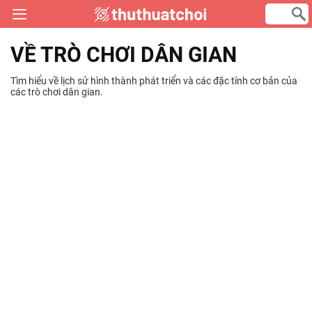
VỀ TRÒ CHƠI DÂN GIAN
Tìm hiểu về lịch sử hình thành phát triển và các đặc tính cơ bản của
các trò chơi dân gian.