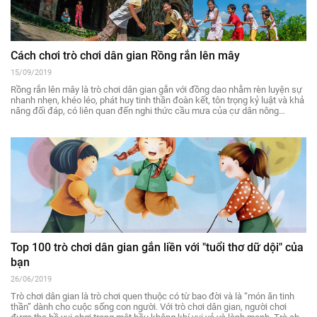
Cách chơi trò chơi dân gian Rồng rắn lên mây
15/09/2019
Rồng rắn lên mây là trò chơi dân gian gắn với đồng dao nhằm rèn luyện sự
nhanh nhẹn, khéo léo, phát huy tinh thần đoàn kết, tôn trọng kỷ luật và khả
năng đối đáp, có liên quan đến nghi thức cầu mưa của cư dân nông
nghiệp: “Rồng rắn lên mây/ Có cây núc nắc/ Có nhà khiển binh/ Hỏi thăm
thầy thuốc có nhà hay không…” . Trò chơi này hiện vẫn được vẫn rất được
yêu thích tại các trường mẫu giáo hoặc trong các buổi team building ngoài
trời. Bài viết ngày hôm nay sẽ giúp các bạn hiểu rõ hơn về Cách chơi và
việc tổ chức trò chơi Rồng rắn lên mây.
Top 100 trò chơi dân gian gắn liền với "tuổi thơ dữ dội" của
bạn
26/06/2019
Trò chơi dân gian là trò chơi quen thuộc có từ bao đời và là “món ăn tinh
thần” dành cho cuộc sống con người. Với trò chơi dân gian, người chơi