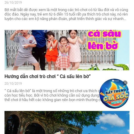
26/10/2019
Bịt mắt bắt dê được xem là một trong các trò chơi có từ lâu đời và vô cùng
độc đáo. Ngày nay, trẻ em từ 6 đến 15 tuổi rất ưa thích trò chơi này, nó rèn
luyện cho các em kỹ năng phán đoán, phát triển thính giác và sự nhanh
nhạy trong hoạt động. Cùng tìm hiểu trò chơi Bịt mắt bắt dê với Thủ thuật
chơi thông qua bài viết dưới đây.
Hướng dẫn chơi trò chơi “ Cá sấu lên bờ”
20/10/2019
“ Cá sấu lên bờ” là một trong số những trò chơi ưa thích của mình hồi cấp
còn học tiểu học. Bởi vì trò chơi không cần sử dụng dụng cụ hỗ trợ gì, có
thế chơi ở hầu hết các không gian nên bọn mình thường chơi được ngay
trong lớp học. Nếu bạn đang tìm hiểu cách chơi của trò chơi này, tham
khảo bài hướng dẫn dưới đây của Thủ thuật chơi nhé!