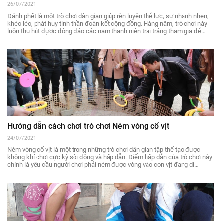
26/07/2021
Đánh phết là một trò chơi dân gian giúp rèn luyện thể lực, sự nhanh nhẹn,
khéo léo, phát huy tinh thần đoàn kết cộng đồng. Hàng năm, trò chơi này
luôn thu hút được đông đảo các nam thanh niên trai tráng tham gia để
cùng nhau thể hiện lại tinh thần thượng võ của dân ta. Nguồn gốc của trò
chơi này theo nhiều người truyền lại là có liên quan đến tục thờ mặt trời
(quả phết chuyển động từ đông sang tây và ngược lại). Nhưng cũng có
những người lại cho rằng trò chơi này gắn với sự tích Hai Bà Trưng luyện
tập binh sĩ. Tuy nhiên, dù nguồn gốc của trò chơi là gì thì nó cũng đã đem
đến cho mọi người những giây phút sảng khoái khi được cùng nhau hò reo
cổ vũ người chơi. Vậy trò chơi này diễn ra như thế nào, hãy cùng Thủ thuật
chơi khám phá!
Hướng dẫn cách chơi trò chơi Ném vòng cổ vịt
24/07/2021
Ném vòng cổ vịt là một trong những trò chơi dân gian tập thể tạo được
không khí chơi cực kỳ sôi động và hấp dẫn. Điểm hấp dẫn của trò chơi này
chính là yêu cầu người chơi phải ném được vòng vào con vịt đang di
chuyển trong vòng tròn quy định. Chính vì vậy đòi hỏi những người tham gia
trò chơi phải là người khéo léo, có khả năng phán đoán chuẩn xác về cự ly
ném, căn chỉnh tốc độ ném để có thể giành phần thưởng. Vậy trò chơi này
diễn ra như thế nào, hãy cùng Thủ thuật chơi tìm hiểu nhé!