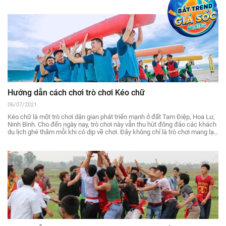
phán đoán, óc tư duy quan sát, tính toán, đo lường để làm sao giành phần
thắng cuộc về bản thân. Dưới đây là chi tiết trò chơi, cùn Thủ thuật chơi
tìm hiểu nhé!
Hướng dẫn cách chơi trò chơi Kéo chữ
06/07/2021
Kéo chữ là một trò chơi dân gian phát triển mạnh ở đất Tam Điệp, Hoa Lư,
Ninh Bình. Cho đến ngày nay, trò chơi này vẫn thu hút đông đảo các khách
du lịch ghé thăm mỗi khi có dịp về chơi. Đây không chỉ là trò chơi mang lại
không khí sôi động cho người xem mà nó còn được xem như một cách để
bày tỏ niềm ước mong về một đất nước yên bình về một cuộc sống ấm no.
Vậy trò chơi này diễn ra như thế nào hãy cùng Thủ thuật chơi tìm hiểu nhé!