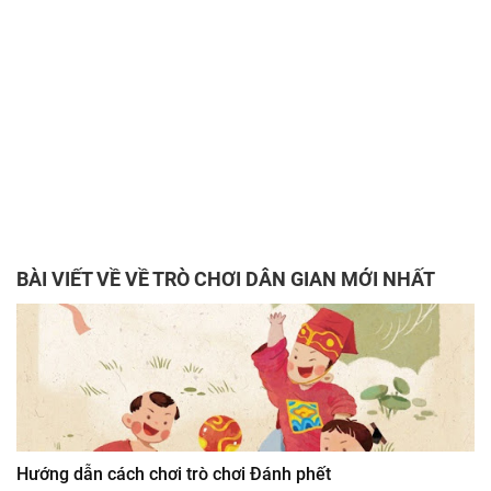
BÀI VIẾT VỀ VỀ TRÒ CHƠI DÂN GIAN MỚI NHẤT
Hướng dẫn cách chơi trò chơi Đánh phết