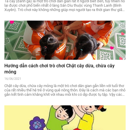
Tả cáy (đánh gà) là một trò chơi dân gian rất ít người biết đến, tuy nhiên nó
lại được chơi phổ biến nhất ở làng Sán Dìu thuộc vùng Thanh Lanh (Bình
Xuyên). Trò chơi này không những giúp mọi người tạo ra thời gian thư giãn,
sảng khoái, tạo mối quan hệ khăng khít với nhau mà còn giúp người tham
gia chơi vận dụng được óc tư duy, quan sát và vận động cực kì hiệu quả
bởi khi chơi cần phải quan sát để né tránh đòn tấn công của đối phương,
vừa phải thể hiện sự khéo léo để điều khiển cây gậy. Trước khi chơi trò
chơi này, người chơi cũng cần phải chuẩn bị một số dụng cụ như con gà
làm từ tre, gỗ; chuẩn bị cây gậy và cần đào lỗ. Vậy chi tiết cách chơi trò
chơi này như thế nào, hãy cùng thủ thuật chơi tìm hiểu nhé!
Hướng dẫn cách chơi trò chơi Chặt cây dừa, chừa cây
mỏng
16/06/2021
Chặt cây dừa, chừa cây mỏng là một trò chơi dân gian gắn liền với tuổi thơ
của rất nhiều thế hệ trẻ ở vùng quê nông thôn. Đây là cách mà các bạn nhỏ
gắn kết tình cảm khăng khít với nhau mỗi khi có dịp được tụ tập. Vậy cách
thức chơi trò chơi này như thế nào, hãy cùng Thủ thuật chơi tìm hiểu nhé!