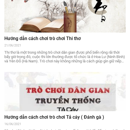
Hướng dẫn cách chơi trò chơi Thi thơ
21/06/2021
Thi thơ là một trong những trò chơi dân gian được phổ biến rộng rãi thời
bấy giờ trong đó, cuộc thi lớn thường được tổ chức là ở Hoa Lư (Ninh Bình)
và Yên Đỗ (Hà Nam). Trò chơi này không những là cách giúp gìn giữ nếp
xưa khuyến khích dân chúng trên con đường văn học mà còn mang đến
niềm vui thú nho nhã cho các văn sĩ, giúp các học giả dùi mài kinh sử, đỗ
đạt ở những chức cao hơn trong con đường sự nghiệp. vậy cách thức trò
chơi ngày xưa tổ chức thi thơ như thế nào, hãy cùng Thủ thuật chơi tìm
hiểu nhé!
Hướng dẫn cách chơi trò chơi Tả cáy ( Đánh gà )
16/06/2021