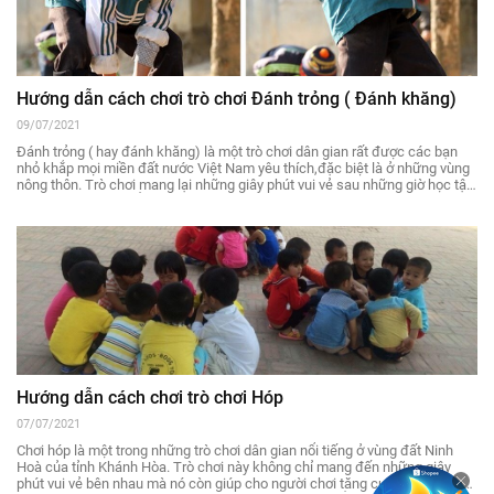
Hướng dẫn cách chơi trò chơi Đánh trỏng ( Đánh khăng)
09/07/2021
Đánh trỏng ( hay đánh khăng) là một trò chơi dân gian rất được các bạn
nhỏ khắp mọi miền đất nước Việt Nam yêu thích,đặc biệt là ở những vùng
nông thôn. Trò chơi mang lại những giây phút vui vẻ sau những giờ học tập
và làm việc căng thẳng. Dưới đây là chi tiết trò chơi hãy cùng Thủ thuật
chơi tìm hiểu nhé!
Hướng dẫn cách chơi trò chơi Hóp
07/07/2021
Chơi hóp là một trong những trò chơi dân gian nổi tiếng ở vùng đất Ninh
Hoà của tỉnh Khánh Hòa. Trò chơi này không chỉ mang đến những giây
phút vui vẻ bên nhau mà nó còn giúp cho người chơi tăng cường khả năng