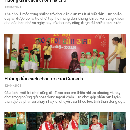
Hướng dẫn cách chơi Thả chó
13/06/2021
Thả chó là một trong những trò chơi dân gian mà ít ai biết đến. Tuy nhiên
đây lại được coi là trò chơi tập thể mang đến không khí vui vẻ, sảng khoái
cho các bạn nhỏ và ngày nay trò chơi này cũng được rất nhiều các trường
học mầm non, tiểu học lựa chọn để tổ chức. Vậy yêu cầu và cách thức
chơi của trò chơi này như thế nào, hãy cùng Thủ thuật chơi giải đáp nhé.
Hướng dẫn cách chơi trò chơi Câu ếch
12/04/2021
Câu ếch- một trò chơi cũng rất được các em thiếu nhi ưa chuộng và hay
chơi trong những giờ hoạt động ngoại khóa. Trò chơi góp phần rèn luyện
thân thể và phản xạ chạy, nhảy, di chuyển, sự khéo léo, tinh thần đồng đội,
sự hiểu biết về thiên nhiên và đời sống nông thôn cho các cháu thiếu nhi.
Đồng thời trò chơi cũng tạo nên sự đoàn kết, sự sôi nổi và hào hứng. Theo
dõi bài viết dưới đây của Thủ Thuật Chơi để hiểu rõ hơn về luật chơi của trò
Câu ếch nhé!