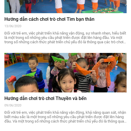
Hướng dẫn cách chơi trò chơi Tìm bạn thân
13/06/2020
Đối với trẻ em, việc phát triển khả năng vận động, sự nhanh nhẹn, hiểu biết
là một trong số những yêu cầu phát triển được đặt lên hàng đầu. Và một
trong số những cách thức phát triển chủ yếu đó là thông qua các trò chơi,
trong đó có trò chơi Tìm bạn thân. Cùng Thủ thuật chơi tìm hiểu cách chơi
trò chơi Tìm bạn thân thông qua bài viết dưới đây nhé!
Hướng dẫn chơi trò chơi Thuyền và bến
09/06/2020
Đối với trẻ em, việc phát triển khả năng vận động, khả năng quan sát, nhận
biết màu sắc là một trong số những yêu cầu phát triển được đặt lên hàng
đầu. Và một trong số những cách thức phát triển chủ yếu đó là thông qua
các trò chơi, trong đó có trò chơi Thuyền và bến. Cùng Thủ thuật chơi tìm
hiểu cách chơi trò chơi Thuyền và bến thông qua bài viết dưới đây nhé!