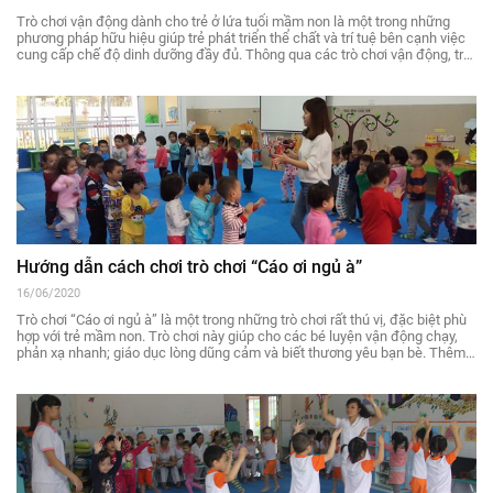
Trò chơi vận động dành cho trẻ ở lứa tuổi mầm non là một trong những
phương pháp hữu hiệu giúp trẻ phát triển thể chất và trí tuệ bên cạnh việc
cung cấp chế độ dinh dưỡng đầy đủ. Thông qua các trò chơi vận động, trẻ
sẽ trở lên tự tin, tăng khả năng tìm tòi khám phá và thích nghi tốt hơn với
môi trường sống xung quanh. Hôm nay, cùng Thủ Thuật Chơi tìm hiểu một
trong số trò chơi vận động phổ biến cho trẻ mầm non, đó là Ô tô và Chim
sẻ thông qua bài viết dưới đây.
Hướng dẫn cách chơi trò chơi “Cáo ơi ngủ à”
16/06/2020
Trò chơi “Cáo ơi ngủ à” là một trong những trò chơi rất thú vị, đặc biệt phù
hợp với trẻ mầm non. Trò chơi này giúp cho các bé luyện vận động chạy,
phản xạ nhanh; giáo dục lòng dũng cảm và biết thương yêu bạn bè. Thêm
nữa, trò chơi “Cáo ơi ngủ à” sẽ tạo cho các bé một không gian sinh hoạt
vui vẻ thoải mái, tạo điều kiện để bé phát triển toàn diện. Cùng Thủ Thuật
Chơi tìm hiểu cách chơi trò chơi “Cáo ơi ngủ à” thông qua bài viết dưới đây!