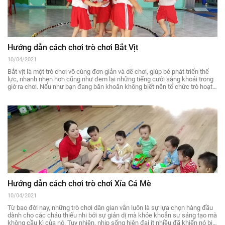
Hướng dẫn cách chơi trò chơi Bắt Vịt
10/04/2021
Bắt vịt là một trò chơi vô cùng đơn giản và dễ chơi, giúp bé phát triển thể
lực, nhanh nhẹn hơn cũng như đem lại những tiếng cười sảng khoái trong
giờ ra chơi. Nếu như bạn đang băn khoăn không biết nên tổ chức trò hoạt
náo gì cho các bé trong những giờ hoạt động ngoại khóa thì trò chơi bắt vịt
này cũng là một ý kiến không tồi đấy. Hãy cùng Thủ Thuật Chơi khám phá
cách chơi trò chơi dân gian này nhé!
Hướng dẫn cách chơi trò chơi Xỉa Cá Mè
10/04/2021
Từ bao đời nay, những trò chơi dân gian vẫn luôn là sự lựa chọn hàng đầu
dành cho các cháu thiếu nhi bởi sự giản dị mà khỏe khoắn sự sáng tạo mà
không cầu kì của nó. Tuy nhiên, nhịp sống hiện đại ít nhiều đã khiến nó bị