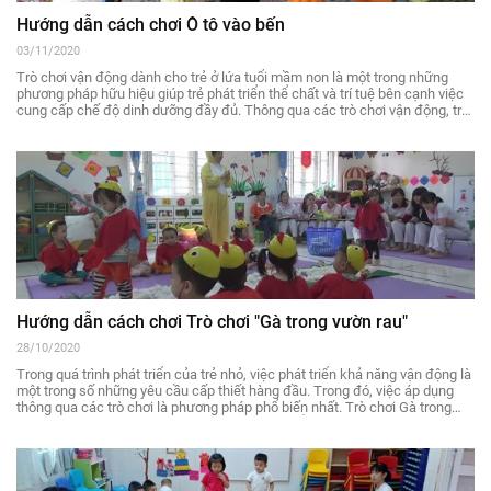
Hướng dẫn cách chơi Ô tô vào bến
03/11/2020
Trò chơi vận động dành cho trẻ ở lứa tuổi mầm non là một trong những
phương pháp hữu hiệu giúp trẻ phát triển thể chất và trí tuệ bên cạnh việc
cung cấp chế độ dinh dưỡng đầy đủ. Thông qua các trò chơi vận động, trẻ
sẽ trở lên tự tin, tăng khả năng tìm tòi khám phá và thích nghi tốt hơn với
môi trường sống xung quanh. Hôm nay, cùng Thủ Thuật Chơi tìm hiểu một
trong số trò chơi vận động phổ biến cho trẻ mầm non, đó là “Ô tô vào bến”
thông qua bài viết dưới đây.
Hướng dẫn cách chơi Trò chơi "Gà trong vườn rau"
28/10/2020
Trong quá trình phát triển của trẻ nhỏ, việc phát triển khả năng vận động là
một trong số những yêu cầu cấp thiết hàng đầu. Trong đó, việc áp dụng
thông qua các trò chơi là phương pháp phổ biến nhất. Trò chơi Gà trong
vườn rau là một trò chơi vận động giúp phát triển sức khỏe, khả năng vận
động chạy, bò chui và phản ứng vận động kịp thời theo tín hiệu cho trẻ...
Cùng Thủ Thuật Chơi tìm hiểu cách chơi trò chơi Gà trong vườn rau thông
qua bài viết dưới đây.