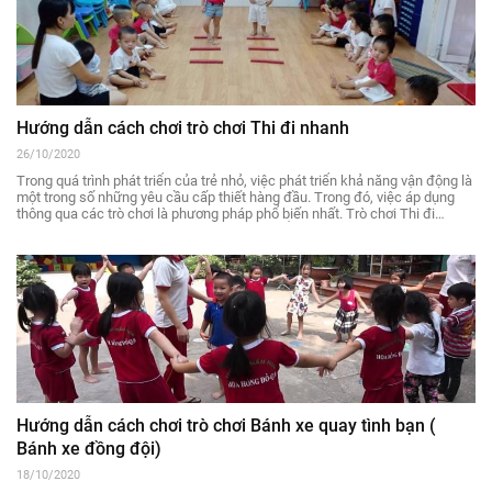
Hướng dẫn cách chơi trò chơi Thi đi nhanh
26/10/2020
Trong quá trình phát triển của trẻ nhỏ, việc phát triển khả năng vận động là
một trong số những yêu cầu cấp thiết hàng đầu. Trong đó, việc áp dụng
thông qua các trò chơi là phương pháp phổ biến nhất. Trò chơi Thi đi
nhanh là một trò chơi vận động giúp phát triển sức khỏe, sự tự tin của trẻ.
Cùng Thủ Thuật Chơi tìm hiểu cách chơi trò chơi Thi đi nhanh thông qua
bài viết dưới đây.
Hướng dẫn cách chơi trò chơi Bánh xe quay tình bạn (
Bánh xe đồng đội)
18/10/2020