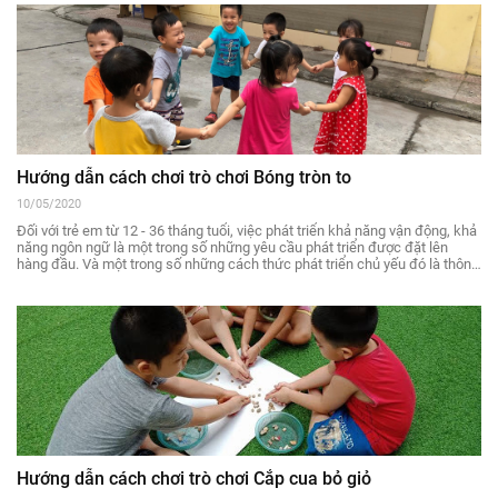
Hướng dẫn cách chơi trò chơi Bóng tròn to
10/05/2020
Đối với trẻ em từ 12 - 36 tháng tuổi, việc phát triển khả năng vận động, khả
năng ngôn ngữ là một trong số những yêu cầu phát triển được đặt lên
hàng đầu. Và một trong số những cách thức phát triển chủ yếu đó là thông
qua các trò chơi, trong đó có trò chơi Bóng tròn to. Cùng Thủ thuật chơi tìm
hiểu cách chơi trò chơi Bóng tròn to thông qua bài viết dưới đây nhé!
Hướng dẫn cách chơi trò chơi Cắp cua bỏ giỏ