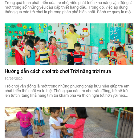
Trong quá trình phát triển của trẻ nhỏ, việc phát triển khả năng vận động là
một trong số những yêu cầu cấp thiết hàng đầu. Trong đó, việc áp dụng
thông qua các trò chơi là phương pháp phổ biến nhất. Bánh xe quay là một
trò chơi vận động, yêu cầu trẻ phải tập trung và phối hợp chặt chẽ với nhau.
Trò chơi này còn giúp nâng cao tinh thần đoàn kết của tập thể, đồng thời
nâng cao khả năng làm việc nhóm với nhau. Cùng Thủ Thuật Chơi tìm hiểu
cách chơi trò chơi Bánh xe quay thông qua bài viết dưới đây.
Hướng dẫn cách chơi trò chơi Trời nắng trời mưa
30/09/2020
Trò chơi vận động là một trong những phương pháp hữu hiệu giúp trẻ em
phát triển thể chất và trí tuệ. Thông qua các trò chơi vận động, trẻ sẽ trở
lên tự tin, tăng khả năng tìm tòi khám phá và thích nghi tốt hơn với môi
trường sống xung quanh. Hôm nay, cùng Thủ Thuật Chơi tìm hiểu một
trong số trò chơi vận động phổ biến cho trẻ mầm non, đó là “Trời nắng trời
mưa” thông qua bài viết dưới đây.