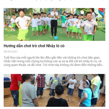
phai mờ trong tiềm thức mỗi người, vậy nên Thủ Thuật Chơi hôm nay sẽ
giới thiệu đến các bạn trò chơi Xỉa Cá Mè, được kết hợp từ các bài đồng
dao với nhịp điệu vui tươi và yêu đời. Let’s go!
Hướng dẫn chơi trò chơi Nhảy lò cò
08/04/2021
Tuổi thơ của mỗi người lớn lên đều gắn liền với những trò chơi dân gian.
Chắc hẳn trong mỗi chúng ta không còn ai xa lạ đối với trò nhảy lò cò, vô
cùng quen thuộc và dễ chơi. Trò chơi này không chỉ đem đến những tiếng
cười thoải mái cho các cháu thiếu nhi mà còn giúp các bé phát triển được
những kĩ năng khác, giúp bé nhanh nhẹn và có một thể lực tốt hơn. Sau
đây Thủ Thuật Chơi sẽ hướng dẫn các bạn cách chơi trò này một cách dễ
hiểu và ngắn gọn hơn nhé! Let’s go!