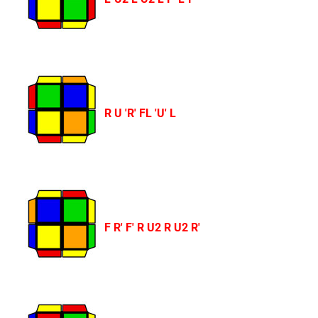
R U 'R' FL 'U' L
F R' F' R U2 R U2 R'