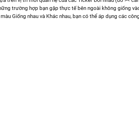
trên vị trí mối quan hệ của các Ticker Đối nhau (đỏ >< cam
 những trường hợp bạn gặp thực tế bên ngoài không giống v
các màu Giống nhau và Khác nhau, bạn có thể áp dụng các côn