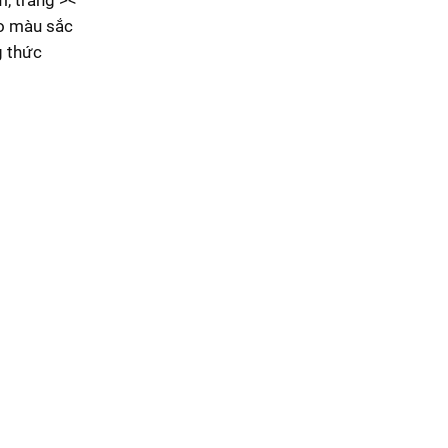
, trắng ><
ào màu sắc
g thức