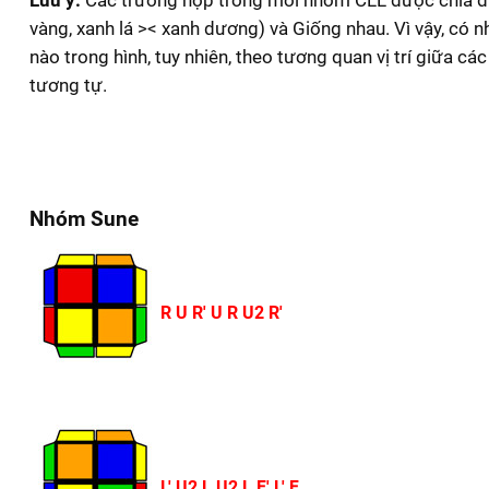
Lưu ý:
Các trường hợp trong mỗi nhóm CLL được chia dựa 
vàng, xanh lá >< xanh dương) và Giống nhau. Vì vậy, có
nào trong hình, tuy nhiên, theo tương quan vị trí giữa 
tương tự.
Nhóm Sune
R U R' U R U2 R'
L' U2 L U2 L F' L' F