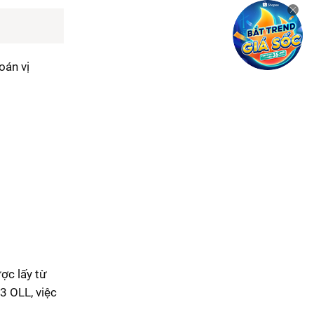
Rubik 3x3 Shape mod
Rubik Axis
Twisty Rubik - Rubik xoắn
Rubik Mastermorphix
oán vị
ợc lấy từ
3 OLL, việc