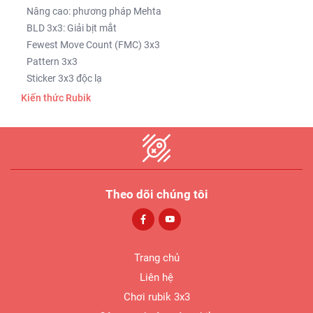
Nâng cao: phương pháp Mehta
BLD 3x3: Giải bịt mắt
Fewest Move Count (FMC) 3x3
Pattern 3x3
Sticker 3x3 độc lạ
Kiến thức Rubik
Các thuật ngữ cần nhớ
Các kí hiệu Rubik lập phương
Các kí hiệu Rubik Tam giác
Tổng hợp các loại
Finger Tricks
Theo dõi chúng tôi
Các phần mềm hỗ trợ
Các thương hiệu Rubik
Các giai đoạn phát triển của 1 Cuber
Lịch sử phát triển
Trang chủ
Ernő Rubik - Cha đẻ của Rubik
Liên hệ
Feliks Zemdegs - Huyền thoại Rubik
Chơi rubik 3x3
WCA - Tổ chức Rubik thế giới